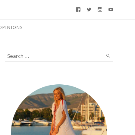
Facebook
Twitter
Instagram
Youtube
OPINIONS
Search
SEARCH
for: