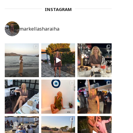
INSTAGRAM
markellasharaiha