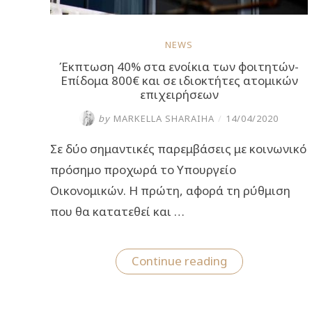
NEWS
Έκπτωση 40% στα ενοίκια των φοιτητών-
Επίδομα 800€ και σε ιδιοκτήτες ατομικών
επιχειρήσεων
by
MARKELLA SHARAIHA
/
14/04/2020
Σε δύο σημαντικές παρεμβάσεις με κοινωνικό
πρόσημο προχωρά το Υπουργείο
Οικονομικών. Η πρώτη, αφορά τη ρύθμιση
που θα κατατεθεί και …
“Έκπτωση
Continue reading
40%
στα
ενοίκια
των