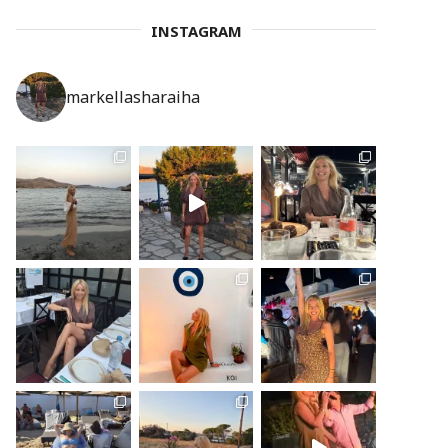
INSTAGRAM
markellasharaiha