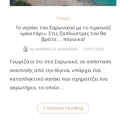
TRAVEL
Το νησάκι του Σαρωνικού με το τιρκουάζ
«μανιτάρι»: Στις ξαπλώστρες του θα
βρείτε…. παγώνια!
by
MARKELLA SHARAIHA
/
12/07/2022
Γνωρίζατε ότι στο Σαρωνικό, σε απόσταση
αναπνοής από την Αίγινα, υπάρχει ένα
καταπληκτικό νησάκι που σχηματίζει ένα
ακρωτήριο, το οποίο …
“Το
Continue reading
νησάκι
του
ύ
Σαρωνικού
με