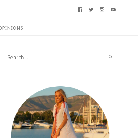
Facebook
Twitter
Instagram
Youtube
OPINIONS
Search
SEARCH
for: