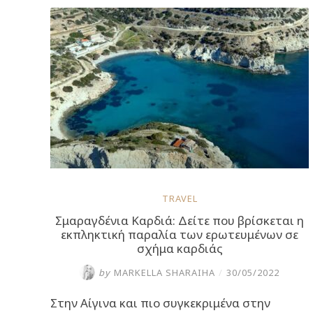
ο
Καζαντζάκης”
TRAVEL
Σμαραγδένια Καρδιά: Δείτε που βρίσκεται η
εκπληκτική παραλία των ερωτευμένων σε
σχήμα καρδιάς
by
MARKELLA SHARAIHA
/
30/05/2022
Στην Αίγινα και πιο συγκεκριμένα στην