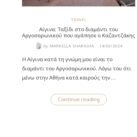
TRAVEL
Αίγινα: Ταξίδι στο διαμάντι του
Αργοσαρωνικού που αγάπησε ο Καζαντζάκης
by
MARKELLA SHARAIHA
/
14/03/2024
Η Αίγινα κατά τη γνώμη μου είναι το
διαμάντι του Αργοσαρωνικού. Λόγω του ότι
μένω στην Αθήνα κατά καιρούς την …
“Αίγινα:
Continue reading
Ταξίδι
στο
διαμάντι
του
Αργοσαρωνικο
που
αγάπησε