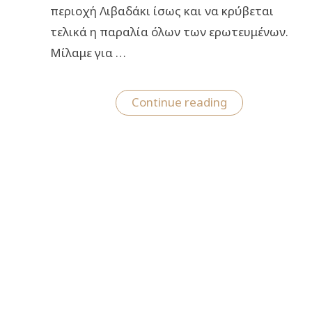
περιοχή Λιβαδάκι ίσως και να κρύβεται
τελικά η παραλία όλων των ερωτευμένων.
Μίλαμε για …
“Σμαραγδένια
Continue reading
Καρδιά:
Δείτε
που
βρίσκεται
η
εκπληκτική
παραλία
των
ερωτευμένων
σε
σχήμα
καρδιάς”