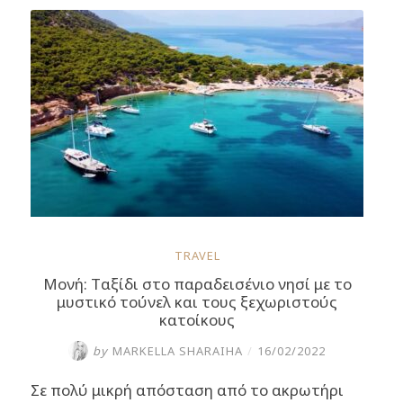
το
τιρκουάζ
«μανιτάρι»:
Στις
ξαπλώστρες
του
θα
βρείτε….
παγώνια!”
TRAVEL
Μονή: Tαξίδι στο παραδεισένιο νησί με το
μυστικό τούνελ και τους ξεχωριστούς
κατοίκους
by
MARKELLA SHARAIHA
/
16/02/2022
Σε πολύ μικρή απόσταση από το ακρωτήρι