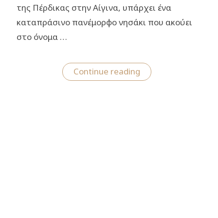
της Πέρδικας στην Αίγινα, υπάρχει ένα
καταπράσινο πανέμορφο νησάκι που ακούει
στο όνομα …
“Μονή:
Continue reading
Tαξίδι
στο
παραδεισένιο
νησί
με
το
μυστικό
τούνελ
και
τους
ξεχωριστούς
κατοίκους”