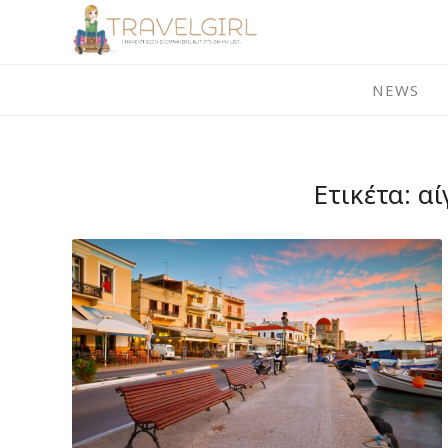
Skip
to
content
NEWS
Ετικέτα:
αί