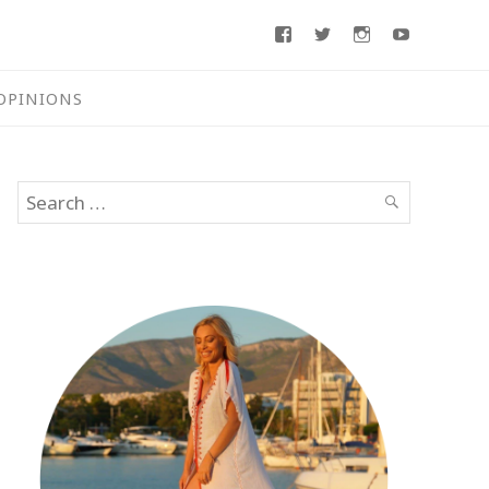
Facebook
Twitter
Instagram
Youtube
OPINIONS
Search
SEARCH
for: