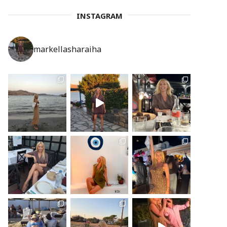
INSTAGRAM
markellasharaiha