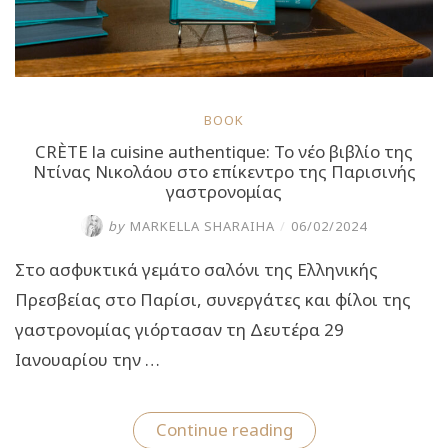
BOOK
CRÈTE la cuisine authentique: Το νέο βιβλίο της
Ντίνας Νικολάου στο επίκεντρο της Παρισινής
γαστρονομίας
by
MARKELLA SHARAIHA
/
06/02/2024
Στο ασφυκτικά γεμάτο σαλόνι της Ελληνικής
Πρεσβείας στο Παρίσι, συνεργάτες και φίλοι της
γαστρονομίας γιόρτασαν τη Δευτέρα 29
Ιανουαρίου την …
“CRÈTE
Continue reading
la