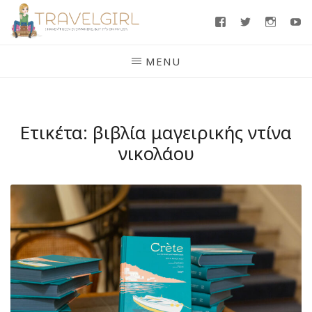
Skip
Facebook
Twitter
Insta
Y
to
content
MENU
Ετικέτα:
βιβλία μαγειρικής ντίνα
νικολάου