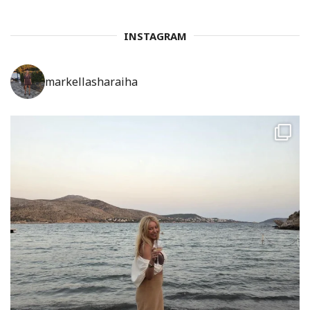
INSTAGRAM
markellasharaiha