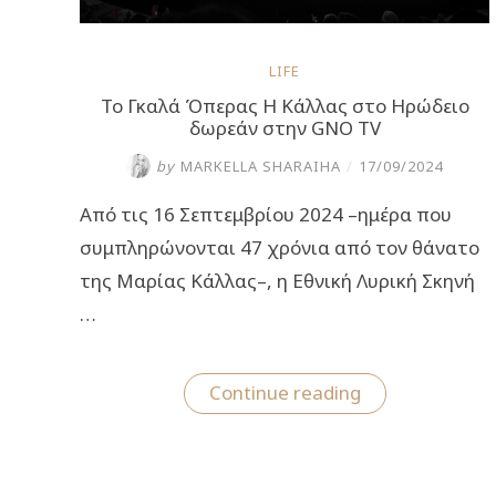
LIFE
Το Γκαλά Όπερας Η Κάλλας στο Ηρώδειο
δωρεάν στην GNO TV
by
MARKELLA SHARAIHA
/
17/09/2024
Από τις 16 Σεπτεμβρίου 2024 –ημέρα που
συμπληρώνονται 47 χρόνια από τον θάνατο
της Μαρίας Κάλλας–, η Εθνική Λυρική Σκηνή
…
“Το
Continue reading
Γκαλά
Όπερας
Η
Κάλλας
στο