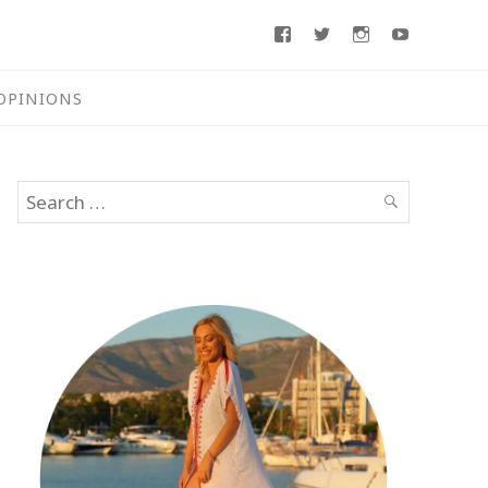
Facebook
Twitter
Instagram
Youtube
OPINIONS
Search
SEARCH
for: