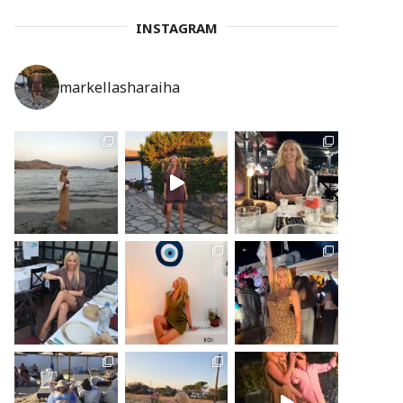
INSTAGRAM
markellasharaiha