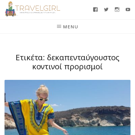
Skip
Facebook
Twitter
Insta
Y
to
content
MENU
Ετικέτα:
δεκαπενταύγουστος
κοντινοί προρισμοί