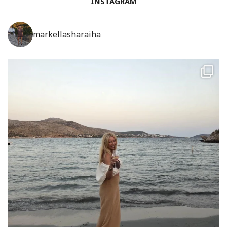
INSTAGRAM
markellasharaiha