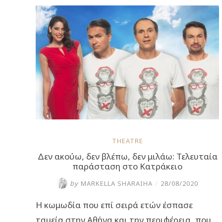
ακούω,
δε
βλέπω,
δε
μιλάω”
θα
είναι
στην
Θεσσαλονίκη
για
λίγες
μόνο
παραστάσεις”
THEATRE
Δεν ακούω, δεν βλέπω, δεν μιλάω: Τελευταία
παράσταση στο Κατράκειο
by
MARKELLA SHARAIHA
/
28/08/2020
Η κωμωδία που επί σειρά ετών έσπασε
ταμεία στην Αθήνα και την περιφέρεια, που