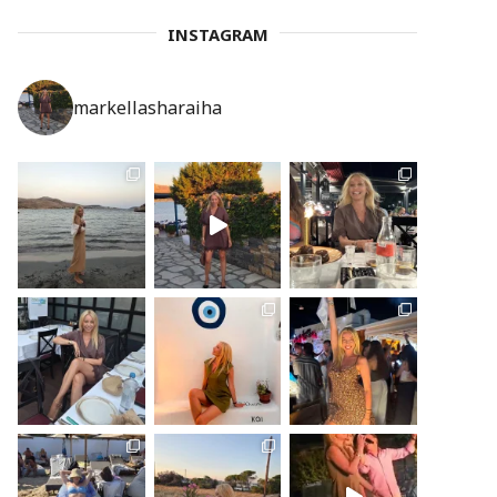
INSTAGRAM
markellasharaiha