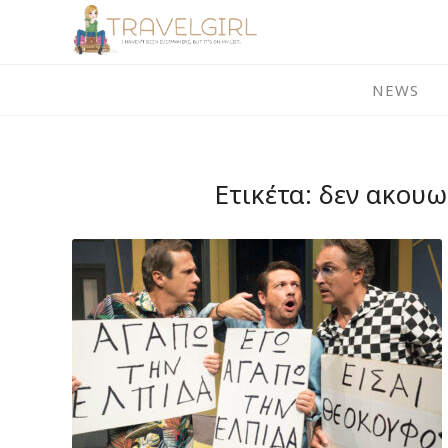
Skip
to
content
NEWS
Ετικέτα:
δεν ακουω