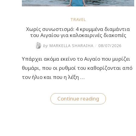
TRAVEL
Χωρίς συνωστισμό: 4 κρυμμένα διαμάντια
του Αιγαίου για καλοκαιρινές διακοπές
by
MARKELLA SHARAIHA
/
08/07/2026
Υπάρχει ακόμα εκείνο το Αιγαίο που μυρίζει
θυμάρι, που οι ρυθμοί του καθορίζονται από
τον ήλιο και που η λέξη …
“Χωρίς
Continue reading
συνωστισμό:
4
κρυμμένα
διαμάντια
του
Αιγαίου
για