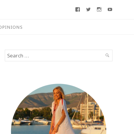
Facebook
Twitter
Instagram
Youtube
OPINIONS
Search
SEARCH
for: