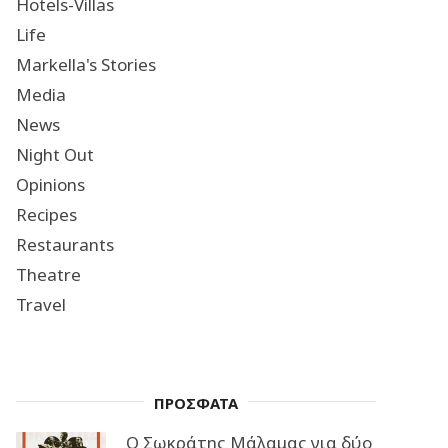
Hotels-Villas
Life
Markella's Stories
Media
News
Night Out
Opinions
Recipes
Restaurants
Theatre
Travel
ΠΡΟΣΦΑΤΑ
Ο Σωκράτης Μάλαμας για δύο