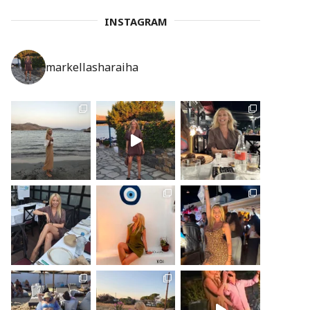
INSTAGRAM
markellasharaiha