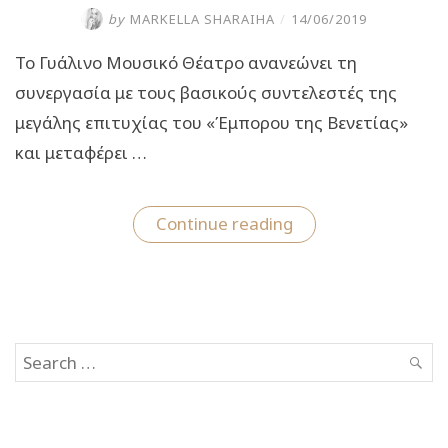
by
MARKELLA SHARAIHA
/
14/06/2019
Το Γυάλινο Μουσικό Θέατρο ανανεώνει τη
συνεργασία με τους βασικούς συντελεστές της
μεγάλης επιτυχίας του «Έμπορου της Βενετίας»
και μεταφέρει …
“Ερωτόκριτος:
Continue reading
Στην
παιδική
σκηνή
στο
Γυάλινο
Μουσικό
Θέατρο”
Search
SEAR
for: