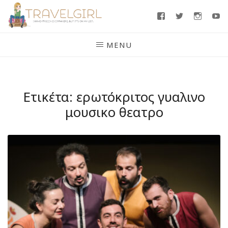
Skip
Facebook
Twitter
Insta
Y
to
content
MENU
Ετικέτα:
ερωτόκριτος γυαλινο
μουσικο θεατρο