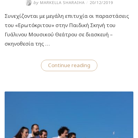
by
MARKELLA SHARAIHA
/
20/12/2019
Συνεχίζονται με μεγάλη επιτυχία οι παραστάσεις
του «Ερωτόκριτου» στην Παιδική Σκηνή του
Γυάλινου Μουσικού Θεάτρου σε διασκευή –
σκηνοθεσία της …
“Ερωτόκριτος:
Continue reading
Συνεχίζονται
οι
παραστάσεις
στο
Γυάλινο
Μουσικό
Θέατρο”