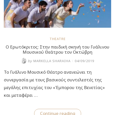
THEATRE
Ο Ερωτόκριτος: Στην παιδική σκηνή του Γυάλινου
Μουσικού Θεάτρου τον Οκτώβρη
by
MARKELLA SHARAIHA
/
04/09/2019
Το Γυάλινο Μουσικό Θέατρο ανανεώνει τη
συνεργασία με τους βασικούς συντελεστές της
μεγάλης επιτυχίας του «Έμπορου της Βενετίας»
και μεταφέρει …
“Ο
Continue reading