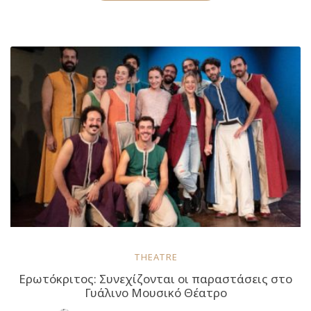
του
Βιτσέντζου
Κορνάρου
επιστρέφει
στην
Παιδική
Σκηνή-
Εφηβική
Σκηνή
του
Γυάλινου
Μουσικού
Θεάτρου”
THEATRE
Ερωτόκριτος: Συνεχίζονται οι παραστάσεις στο
Γυάλινο Μουσικό Θέατρο