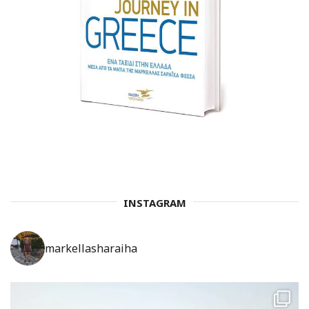
INSTAGRAM
markellasharaiha