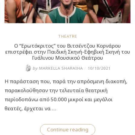
THEATRE
Ο “Ερωτόκριτος” του Βιτσέντζου Κορνάρου
επιστρέφει στην Παιδική Σκηνή-Εφηβική Σκηνή του
Γυάλινου Μουσικού Θεάτρου
by
MARKELLA SHARAIHA
/
10/10/2021
Η παράσταση που, παρά την απρόσμενη διακοπή,
παρακολούθησαν την τελευταία θεατρική
περίοδοπάνω από 50.000 μικροί και μεγάλοι
θεατές, έρχεται να …
“Ο
Continue reading
“Ερωτόκριτος”