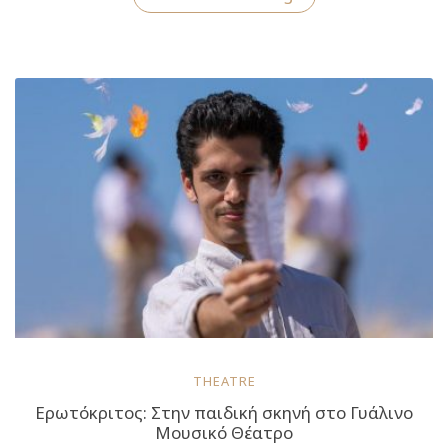
Ερωτόκριτος:
Στην
παιδική
σκηνή
του
Γυάλινου
Μουσικού
Θεάτρου
τον
Οκτώβρη”
THEATRE
Ερωτόκριτος: Στην παιδική σκηνή στο Γυάλινο
Μουσικό Θέατρο