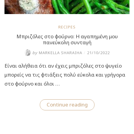
RECIPES
Μπριζόλες στο φούρνο: Η αγαπημένη μου
πανεύκολη συνταγή
by
MARKELLA SHARAIHA
/
21/10/2022
Είναι αλήθεια ότι αν έχεις μπριζόλες στο ψυγείο
μπορείς να τις φτιάξεις πολύ εύκολα και γρήγορα
στο φούρνο και όλοι …
“Μπριζόλες
Continue reading
στο
φούρνο:
Η
αγαπημένη
μου