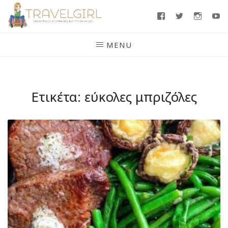
Skip
Facebook
Twitter
Insta
Y
to
content
MENU
Ετικέτα:
εύκολες μπριζόλες