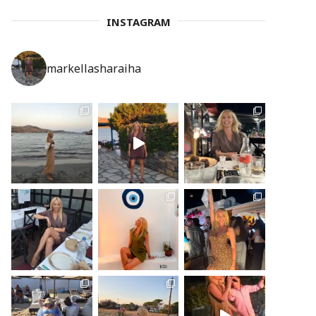
INSTAGRAM
markellasharaiha