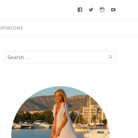
Facebook
Twitter
Instagram
Youtube
OPINIONS
Search
SEARCH
for: