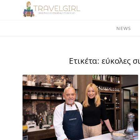
Skip
to
content
NEWS
Ετικέτα:
εύκολες σ