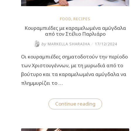
FOOD
,
RECIPES
Κουραμπιέδες με καραμελωμένα αμύγδαλα
από τον Στέλιο Παρλιάρο
by
MARKELLA SHARAIHA
/
17/12/2024
Οι κουραμπιέδες σηματοδοτούν την περίοδο
των Χριστουγέννων, με τη μυρωδιά από το
βούτυρο και τα καραμελωμένα αμύγδαλα να
πλημμυρίζει το …
“Κουραμπιέδες
Continue reading
με
καραμελωμένα
αμύγδαλα
από
τον