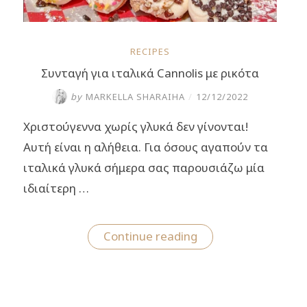
RECIPES
Συνταγή για ιταλικά Cannolis με ρικότα
by
MARKELLA SHARAIHA
/
12/12/2022
Χριστούγεννα χωρίς γλυκά δεν γίνονται!
Αυτή είναι η αλήθεια. Για όσους αγαπούν τα
ιταλικά γλυκά σήμερα σας παρουσιάζω μία
ιδιαίτερη …
“Συνταγή
Continue reading
για
ιταλικά
Cannolis
με
ρικότα”