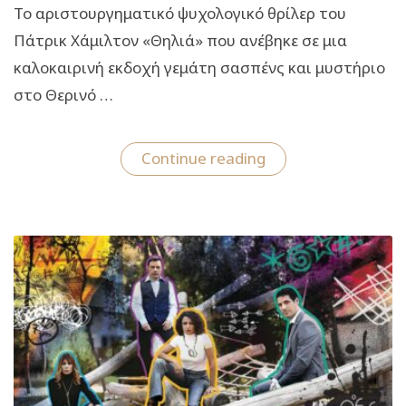
Το αριστουργηματικό ψυχολογικό θρίλερ του
Πάτρικ Χάμιλτον «Θηλιά» που ανέβηκε σε μια
καλοκαιρινή εκδοχή γεμάτη σασπένς και μυστήριο
στο Θερινό …
“«Θηλιά»:
Continue reading
Το
ψυχολογικό
θρίλερ
του
Πάτρικ
Χάμιλτον
συνεχίζεται
ως
τις
19
Σεπτεμβρίου
στο
Θέατρο
Αθηνά”