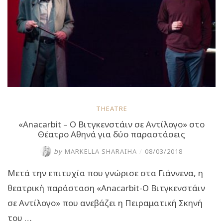
THEATRE
«Anacarbit – Ο Βιτγκενστάιν σε Αντίλογο» στο
Θέατρο Αθηνά για δύο παραστάσεις
by
MARKELLA SHARAIHA
/
08/03/2018
Μετά την επιτυχία που γνώρισε στα Γιάννενα, η
θεατρική παράσταση «Anacarbit-Ο Βιτγκενστάιν
σε Αντίλογο» που ανεβάζει η Πειραματική Σκηνή
του …