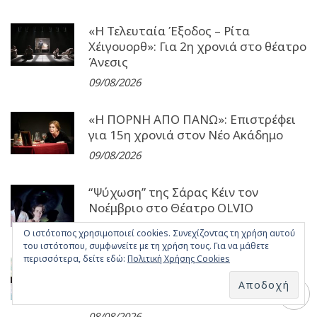
«Η Τελευταία Έξοδος – Ρίτα
Χέιγουορθ»: Για 2η χρονιά στο θέατρο
Άνεσις
09/08/2026
«Η ΠΟΡΝΗ ΑΠΟ ΠΑΝΩ»: Επιστρέφει
για 15η χρονιά στον Νέο Ακάδημο
09/08/2026
“Ψύχωση” της Σάρας Κέιν τον
Νοέμβριο στο Θέατρο OLVIO
09/08/2026
Ο ιστότοπος χρησιμοποιεί cookies. Συνεχίζοντας τη χρήση αυτού
του ιστότοπου, συμφωνείτε με τη χρήση τους. Για να μάθετε
περισσότερα, δείτε εδώ:
Πολιτική Χρήσης Cookies
Χατζηφραγκέτα the band: Στις 10
Σεπτεμβρίου στην Τεχνόπολη Δήμου
Αθηναίων
08/08/2026