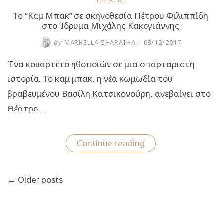
Το “Καμ Μπακ” σε σκηνοθεσία Πέτρου Φιλιππίδη
στο Ίδρυμα Μιχάλης Κακογιάννης
by
MARKELLA SHARAIHA
/
08/12/2017
Ένα κουαρτέτο ηθοποιών σε μια σπαρταριστή
ιστορία. Το καμ μπακ, η νέα κωμωδία του
βραβευμένου Βασίλη Κατσικονούρη, ανεβαίνει στο
Θέατρο …
“Το
Continue reading
“Καμ
Μπακ”
σε
Πλοήγηση
σκηνοθεσία
← Older posts
άρθρων
Πέτρου
Φιλιππίδη
στο
Ίδρυμα
Μιχάλης