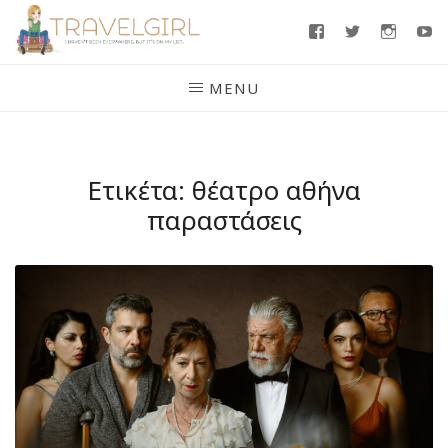
Skip
Facebook
Twitter
Insta
Y
to
content
MENU
Ετικέτα:
θέατρο αθήνα
παραστάσεις