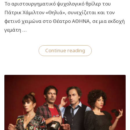
Το αριστουργηματικό ψυχολογικό θρίλερ του
Πάτρικ Χάμιλτον «Θηλιά», συνεχίζεται και τον
φετινό χειμώνα στο Θέατρο ΑΘΗΝΑ, σε μια εκδοχή
γεμάτη …
“Η
Continue reading
Θηλιά:
Από
8
Νοεμβρίου
στο
Θέατρο
Αθηνά”