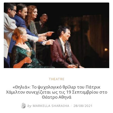
22
Οκτωβρίου
στο
Θέατρο
Αθηνά”
THEATRE
«Θηλιά»: Το ψυχολογικό θρίλερ του Πάτρικ
Χάμιλτον συνεχίζεται ως τις 19 Σεπτεμβρίου στο
Θέατρο Αθηνά
by
MARKELLA SHARAIHA
/
28/08/2021