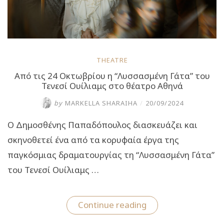
THEATRE
Από τις 24 Οκτωβρίου η “Λυσσασμένη Γάτα” του
Τενεσί Ουίλιαμς στο θέατρο Αθηνά
by
MARKELLA SHARAIHA
/
20/09/2024
Ο Δημοσθένης Παπαδόπουλος διασκευάζει και
σκηνοθετεί ένα από τα κορυφαία έργα της
παγκόσμιας δραματουργίας τη “Λυσσασμένη Γάτα”
του Τενεσί Ουίλιαμς …
“Από
Continue reading
τις
24