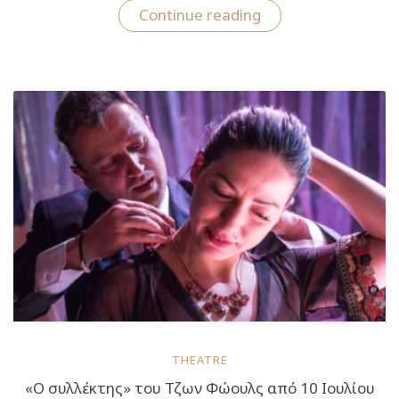
“Θέατρο
Continue reading
Αθηνά:
Ο
Θεός
της
Σφαγής
σε
σκηνοθεσία
Πέτρου
Φιλιππίδη”
THEATRE
«O συλλέκτης» του Τζων Φώουλς από 10 Ιουλίου