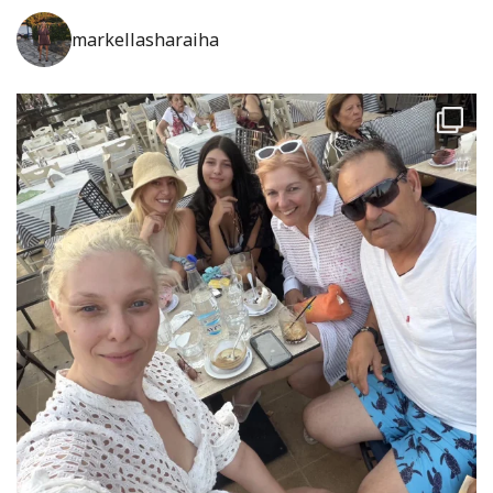
markellasharaiha