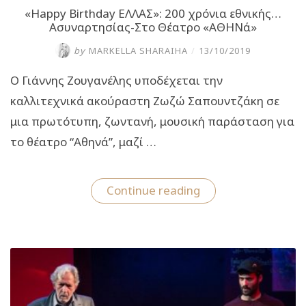
«Happy Birthday ΕΛΛΑΣ»: 200 χρόνια εθνικής…
Ασυναρτησίας-Στο Θέατρο «ΑΘΗΝά»
by
MARKELLA SHARAIHA
/
13/10/2019
Ο Γιάννης Ζουγανέλης υποδέχεται την
καλλιτεχνικά ακούραστη Ζωζώ Σαπουντζάκη σε
μια πρωτότυπη, ζωντανή, μουσική παράσταση για
το θέατρο “Αθηνά”, μαζί …
“«Happy
Continue reading
Birthday
ΕΛΛΑΣ»:
200
χρόνια
εθνικής…
Ασυναρτησίας-
Στο
Θέατρο
«ΑΘΗΝά»”