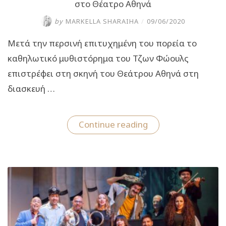
στο Θέατρο Αθηνά
by
MARKELLA SHARAIHA
/
09/06/2020
Μετά την περσινή επιτυχημένη του πορεία το
καθηλωτικό μυθιστόρημα του Τζων Φώουλς
επιστρέφει στη σκηνή του Θεάτρου Αθηνά στη
διασκευή …
“«O
Continue reading
συλλέκτης»
του
Τζων
Φώουλς
από
10
Ιουλίου
στο
Θέατρο
Αθηνά”