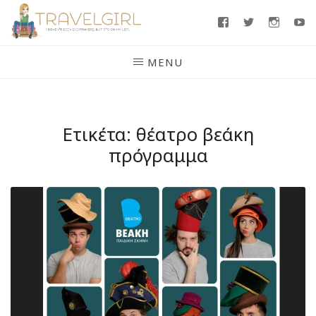
Skip
Facebook
Twitter
Insta
Y
to
content
MENU
Ετικέτα:
θέατρο βεάκη
πρόγραμμα