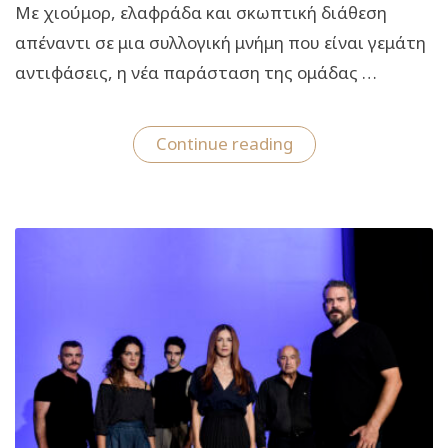
Με χιούμορ, ελαφράδα και σκωπτική διάθεση
απέναντι σε μια συλλογική μνήμη που είναι γεμάτη
αντιφάσεις, η νέα παράσταση της ομάδας …
“Πόθεν
Continue reading
Έσχες:
Από
τις
11
Μαΐου
στο
θέατρο
Βεάκη”