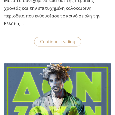
Μετά τα συνεχόμενα sold-out της περσινής
χρονιάς και την επιτυχημένη καλοκαιρινή
περιοδεία που ενθουσίασε το κοινό σε όλη την
Ελλάδα, …
“Δον
Continue reading
Ζουάν:
Η
μεγάλη
επιτυχία
συνεχίζει
για
2η
χρονιά
στο
Θέατρο
Βεάκη”