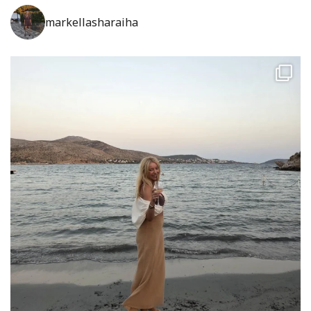
markellasharaiha