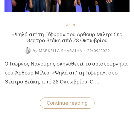
THEATRE
«Ψηλά απ’ τη Γέφυρα» του Αρθουρ Μίλερ: Στο
Θέατρο Βεάκη από 28 Οκτωβρίου
by
MARKELLA SHARAIHA
/
22/09/2022
Ο Γιώργος Νανούρης σκηνοθετεί το αριστούργημα
του Άρθουρ Μίλερ, «Ψηλά απ’ τη Γέφυρα», στο
Θέατρο Βεάκη, από 28 Οκτωβρίου. Ο …
“«Ψηλά
Continue reading
απ’
τη
Γέφυρα»
του
Αρθουρ
Μίλερ: