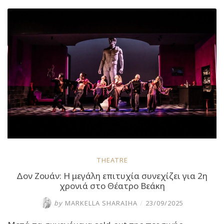
Βεάκη:
Από
Οκτώβριο
στην
Παιδική
Σκηνή”
THEATRE
Δον Ζουάν: Η μεγάλη επιτυχία συνεχίζει για 2η
χρονιά στο Θέατρο Βεάκη
by
MARKELLA SHARAIHA
/
23/09/2025