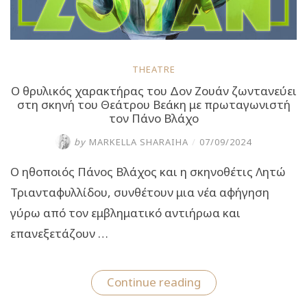
THEATRE
Ο θρυλικός χαρακτήρας του Δον Ζουάν ζωντανεύει
στη σκηνή του Θεάτρου Βεάκη με πρωταγωνιστή
τον Πάνο Βλάχο
by
MARKELLA SHARAIHA
/
07/09/2024
Ο ηθοποιός Πάνος Βλάχος και η σκηνοθέτις Λητώ
Τριανταφυλλίδου, συνθέτουν μια νέα αφήγηση
γύρω από τον εμβληματικό αντιήρωα και
επανεξετάζουν …
“Ο
Continue reading
θρυλικός
χαρακτήρας