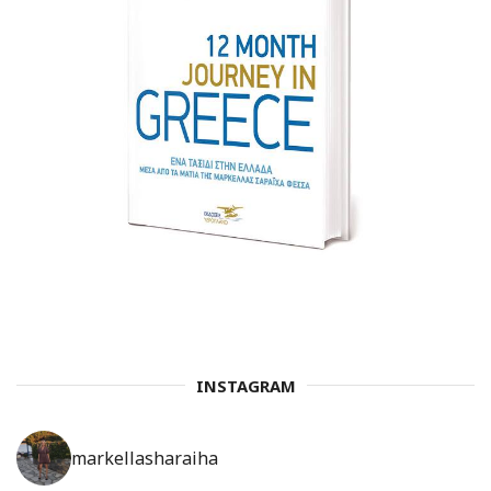
INSTAGRAM
markellasharaiha