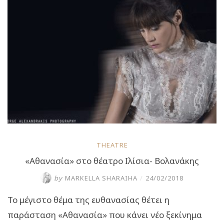
την
παράσταση
“Misery””
THEATRE
«Αθανασία» στο θέατρο Ιλίσια- Βολανάκης
by
MARKELLA SHARAIHA
/
24/02/2018
Το μέγιστο θέμα της ευθανασίας θέτει η
παράσταση «Αθανασία» που κάνει νέο ξεκίνημα