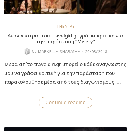
THEATRE
Αναγνώστρια του travelgirl.gr γράφει κριτική για
την παράσταση “Misery”
by
MARKELLA SHARAIHA
/
20/03/2018
Μέσα απ΄το travelgirl.gr μπορεί ο κάθε αναγνώστης
μου να γράφει κριτική για την παράσταση που
παρακολούθησε μέσα από τους διαγωνισμούς. …
“Αναγνώστρια
Continue reading
του
travelgirl.gr
γράφει
κριτική
για