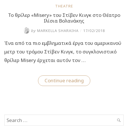
THEATRE
Το θρίλερ «Misery» του Στίβεν Κινγκ στο Θέατρο
Ιλίσια Βολανάκης
by
MARKELLA SHARAIHA
/
17/02/2018
Ένα από τα πιο εμβληματικά έργα του αμερικανού
μετρ του τρόμου Στίβεν Κινγκ, το συγκλονιστικό
θρίλερ Misery έρχεται αυτόν τον …
“Το
Continue reading
θρίλερ
«Misery»
του
Στίβεν
Κινγκ
στο
Θέατρο
Search
Ιλίσια
Βολανάκης”
SEAR
for: