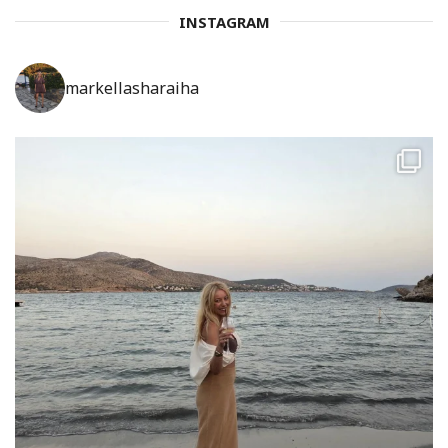
INSTAGRAM
markellasharaiha