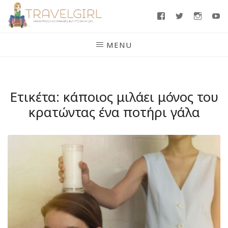
Skip
Facebook
Twitter
Insta
Y
to
content
MENU
Ετικέτα:
κάποιος μιλάει μόνος του
κρατώντας ένα ποτήρι γάλα