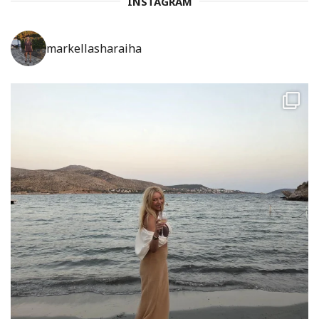
INSTAGRAM
markellasharaiha