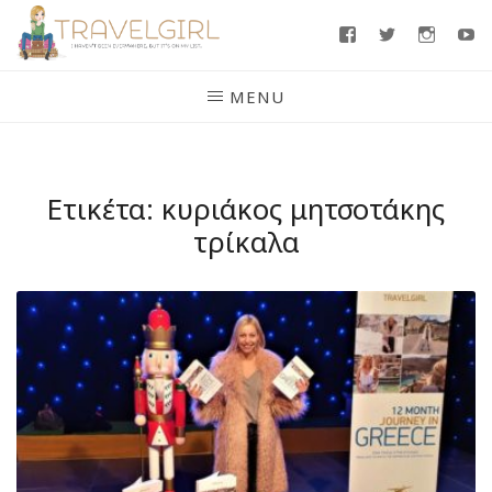
Skip
Facebook
Twitter
Insta
Y
to
content
MENU
Ετικέτα:
κυριάκος μητσοτάκης
τρίκαλα