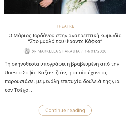
THEATRE
Ο Μάριος Ιορδάνου στην ανατρεπτική κωμωδία
“Στο μυαλό του Φραντς Κάφκα”
by
MARKELLA SHARAIHA
/
14/01/2020
Τη σκηνοθεσία υπογράφει η βραβευμένη από την
Unesco Σοφία Καζαντζιάν, η οποία έχοντας
παρουσιάσει με μεγάλη επιτυχία δουλειά της για
τον Τσέχο …
“Ο
Continue reading
Μάριος
Ιορδάνου
στην
ανατρεπτική