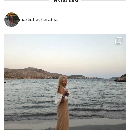
INSTAGRAM
markellasharaiha