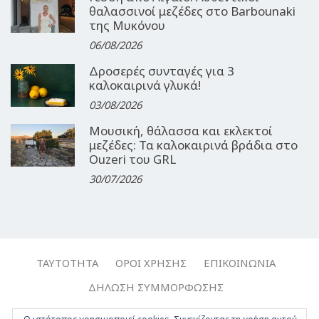
θαλασσινοί μεζέδες στο Barbounaki
της Μυκόνου
06/08/2026
Δροσερές συνταγές για 3
καλοκαιρινά γλυκά!
03/08/2026
Μουσική, θάλασσα και εκλεκτοί
μεζέδες: Τα καλοκαιρινά βράδια στο
Ouzeri του GRL
30/07/2026
ΤΑΥΤΌΤΗΤΑ
ΌΡΟΙ ΧΡΉΣΗΣ
ΕΠΙΚΟΙΝΩΝΊΑ
ΔΉΛΩΣΗ ΣΥΜΜΌΡΦΩΣΗΣ
Copyright © 2017-2026, Travelgirl.gr | All rights reserved.