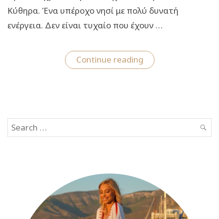
Κύθηρα. Ένα υπέροχο νησί με πολύ δυνατή
ενέργεια. Δεν είναι τυχαίο που έχουν …
“Το
Continue reading
travelgirl.gr
στα
Κύθηρα:
Οι
γνωστές
πηγές
του
Search
Αμίρ
Αλί
SEAR
for:
και
η
ιστορία
που
κρύβεται
από
πίσω
(video)”