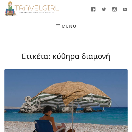
Skip
Facebook
Twitter
Insta
Y
to
content
MENU
Ετικέτα:
κύθηρα διαμονή