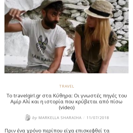
της
ατελείωτης
γοητείας”
TRAVEL
Το travelgirl.gr στα Κύθηρα: Οι γνωστές πηγές του
Αμίρ Αλί και η ιστορία που κρύβεται από πίσω
(video)
by
MARKELLA SHARAIHA
/
11/07/2018
Πριν ένα χρόνο περίπου είχα επισκεφθεί τα