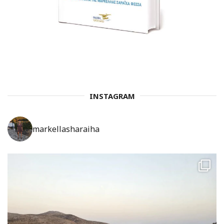
INSTAGRAM
markellasharaiha