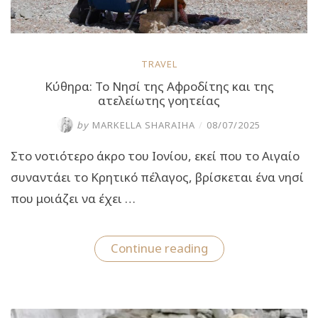
TRAVEL
Κύθηρα: Το Νησί της Αφροδίτης και της
ατελείωτης γοητείας
by
MARKELLA SHARAIHA
/
08/07/2025
Στο νοτιότερο άκρο του Ιονίου, εκεί που το Αιγαίο
συναντάει το Κρητικό πέλαγος, βρίσκεται ένα νησί
που μοιάζει να έχει …
“Κύθηρα:
Continue reading
Το
Νησί
της
Αφροδίτης
και