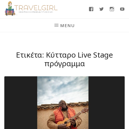
Skip
Facebook
Twitter
Insta
Y
to
content
MENU
Ετικέτα:
Κύτταρο Live Stage
πρόγραμμα