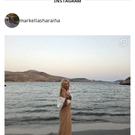
INSTAGRAM
markellasharaiha