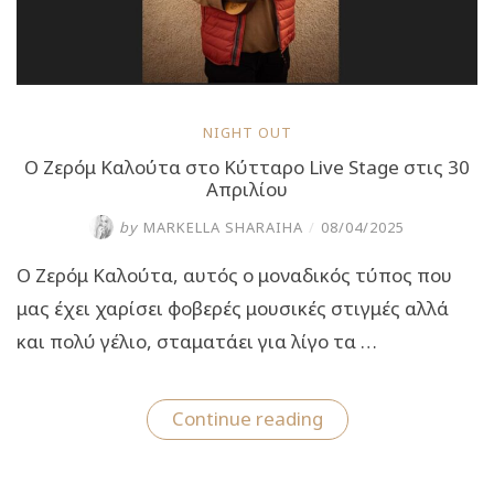
NIGHT OUT
Ο Ζερόμ Καλούτα στο Κύτταρο Live Stage στις 30
Απριλίου
by
MARKELLA SHARAIHA
/
08/04/2025
Ο Ζερόμ Καλούτα, αυτός ο μοναδικός τύπος που
μας έχει χαρίσει φοβερές μουσικές στιγμές αλλά
και πολύ γέλιο, σταματάει για λίγο τα …
“Ο
Continue reading
Ζερόμ
Καλούτα
στο
Κύτταρο