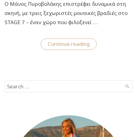
Ο Μάνος Πυροβολάκης επιστρέφει δυναμικά στη
σκηνή, με τρεις ξεχωριστές μουσικές βραδιές στο
STAGE 7 – έναν χώρο που φιλοξενεί …
“Ο
Continue reading
Μάνος
Πυροβολάκης
με
τρεις
ξεχωριστές
μουσικές
βραδιές
Search
στο
STAGE
SEAR
for:
7”