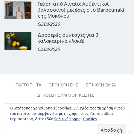
Γεύση από Αιγαίο: Αυθεντικοί
θαλασσινοί μεζέδες στο Barbounaki
της Μυκόνου
06/08/2026
Δροσερές συνταγές για 3
καλοκαιρινά γλυκά!
03/08/2026
ΤΑΥΤΌΤΗΤΑ
ΌΡΟΙ ΧΡΉΣΗΣ
ΕΠΙΚΟΙΝΩΝΊΑ
ΔΉΛΩΣΗ ΣΥΜΜΌΡΦΩΣΗΣ
Copyright © 2017-2026, Travelgirl.gr | All rights reserved.
Ο ιστότοπος χρησιμοποιεί cookies. Συνεχίζοντας τη χρήση αυτού
του ιστότοπου, συμφωνείτε με τη χρήση τους. Για να μάθετε
Crafted by
Apptime
.
περισσότερα, δείτε εδώ:
Πολιτική Χρήσης Cookies
Facebook
Twitter
Instagram
Youtube