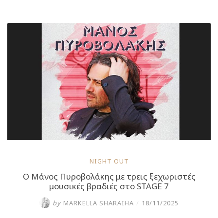
μοναδικές
εμφανίσεις
στο
Stage 7”
NIGHT OUT
Ο Μάνος Πυροβολάκης με τρεις ξεχωριστές
μουσικές βραδιές στο STAGE 7
by
MARKELLA SHARAIHA
/
18/11/2025