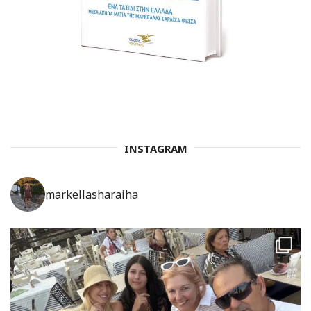
INSTAGRAM
markellasharaiha