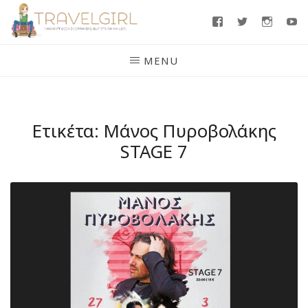
Skip
Facebook
Twitter
Insta
Y
to
content
MENU
Ετικέτα:
Μάνος Πυροβολάκης
STAGE 7