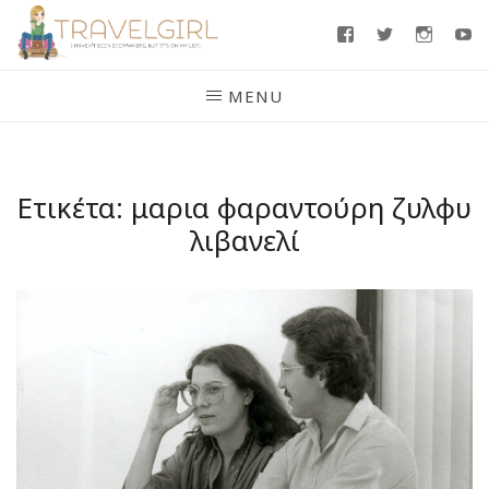
Skip
Facebook
Twitter
Insta
Y
to
content
MENU
Ετικέτα:
μαρια φαραντούρη ζυλφυ
λιβανελί