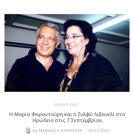
και
ο
Ζυλφύ
Λιβανελί
στο
Ηρώδειο
στις
7
Σεπτεμβρίου”
NIGHT OUT
Η Μαρία Φαραντούρη και ο Ζυλφύ Λιβανελί στο
Ηρώδειο στις 7 Σεπτεμβρίου
by
MARKELLA SHARAIHA
/
19/07/2023