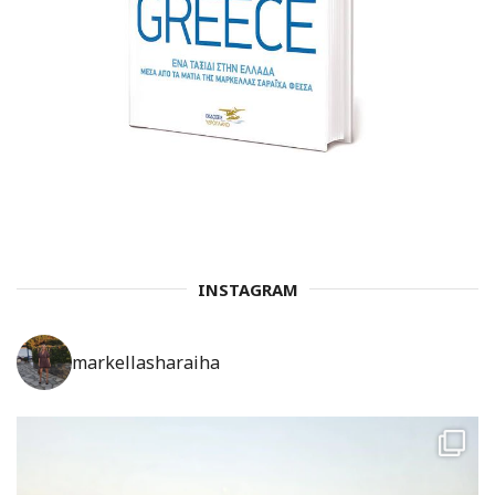
INSTAGRAM
markellasharaiha