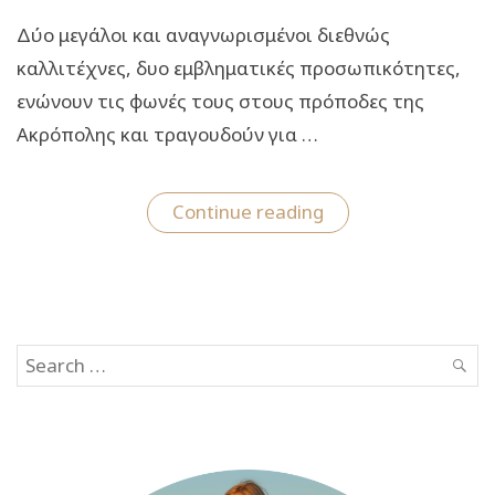
Δύο μεγάλοι και αναγνωρισμένοι διεθνώς
καλλιτέχνες, δυο εμβληματικές προσωπικότητες,
ενώνουν τις φωνές τους στους πρόποδες της
Ακρόπολης και τραγουδούν για …
“Η
Continue reading
Μαρία
Φαραντούρη
και
ο
Ζυλφύ
Λιβανελί
στο
Search
Ηρώδειο
στις
SEAR
for:
7
Σεπτεμβρίου”