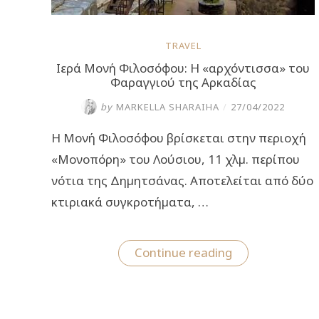
TRAVEL
Ιερά Μονή Φιλοσόφου: Η «αρχόντισσα» του
Φαραγγιού της Αρκαδίας
by
MARKELLA SHARAIHA
/
27/04/2022
Η Μονή Φιλοσόφου βρίσκεται στην περιοχή
«Μονοπόρη» του Λούσιου, 11 χλµ. περίπου
νότια της Δηµητσάνας. Αποτελείται από δύο
κτιριακά συγκροτήµατα, …
“Ιερά
Continue reading
Μονή
Φιλοσόφου:
Η
«αρχόντισσα»
του