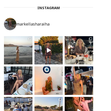
INSTAGRAM
markellasharaiha