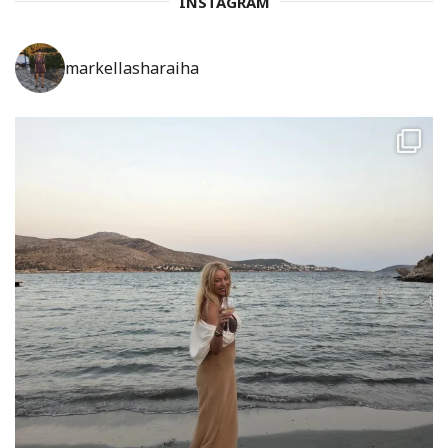
INSTAGRAM
markellasharaiha