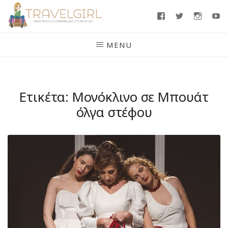
Skip
Facebook
Twitter
Insta
Y
to
content
MENU
Ετικέτα:
Μονόκλινο σε Μπουάτ
όλγα στέφου