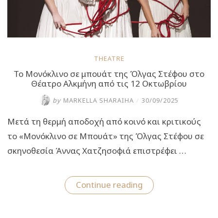
THEATRE
Το Μονόκλινο σε μπουάτ της Όλγας Στέφου στο
Θέατρο Αλκμήνη από τις 12 Οκτωβρίου
by
MARKELLA SHARAIHA
/
30/09/2025
Μετά τη θερμή αποδοχή από κοινό και κριτικούς
το «Μονόκλινο σε Μπουάτ» της Όλγας Στέφου σε
σκηνοθεσία Άννας Χατζησοφιά επιστρέφει …
“Το
Continue reading
Μονόκλινο
σε
μπουάτ
της