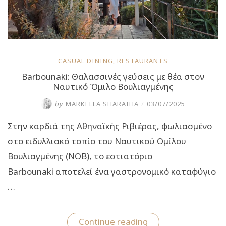
CASUAL DINING
,
RESTAURANTS
Barbounaki: Θαλασσινές γεύσεις με θέα στον
Ναυτικό Όμιλο Βουλιαγμένης
by
MARKELLA SHARAIHA
/
03/07/2025
Στην καρδιά της Αθηναϊκής Ριβιέρας, φωλιασμένο
στο ειδυλλιακό τοπίο του Ναυτικού Ομίλου
Βουλιαγμένης (ΝΟΒ), το εστιατόριο
Barbounaki αποτελεί ένα γαστρονομικό καταφύγιο
…
“Barbounaki:
Continue reading