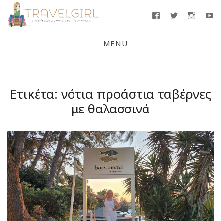
Skip
Facebook
Twitter
Insta
Y
to
content
MENU
Ετικέτα:
νότια προάστια ταβέρνες
με θαλασσινά