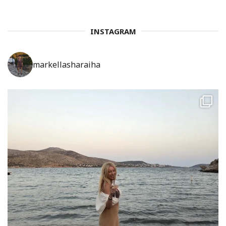
INSTAGRAM
markellasharaiha