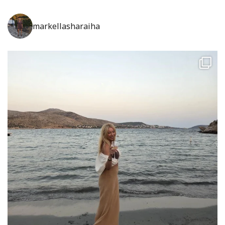
markellasharaiha