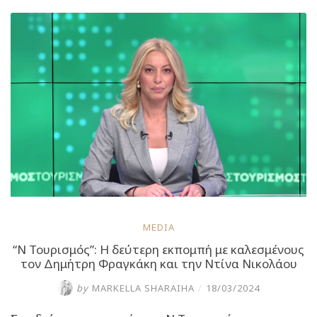
μηνύματα
για
το
2024
και
τα
«μυστικά»
της
υψηλής
γαστρονομίας”
MEDIA
“Ν Τουρισμός”: Η δεύτερη εκπομπή με καλεσμένους
τον Δημήτρη Φραγκάκη και την Ντίνα Νικολάου
by
MARKELLA SHARAIHA
/
18/03/2024