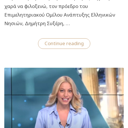
χαρά να φιλοξενώ, τον πρόεδρο του
Επιμελητηριακού Ομίλου Ανάπτυξης Ελληνικών
Νησιών, Δημήτρη Συξέρη, …
“Ν
Continue reading
Τουρισμός:
Η
4η
εκπομπή
με
εκλεκτούς
καλεσμένους
από
τον
χώρο
του
τουρισμού
και
της
γαστρονομίας”