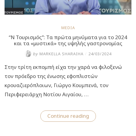
MEDIA
“Ν Τουρισμός”: Tα πρώτα μηνύματα για το 2024
και τα «μυστικά» της υψηλής γαστρονομίας
by
MARKELLA SHARAIHA
/
24/03/2024
Στην τρίτη εκπομπή είχα την χαρά να φιλοξενώ
τον πρόεδρο της ένωσης εφοπλιστών
κρουαζιερόπλοιων, Γιώργο Κουμπενά, τον
Περιφερειάρχη Νοτίου Αιγαίου, …
““Ν
Continue reading
Τουρισμός”:
Tα
πρώτα