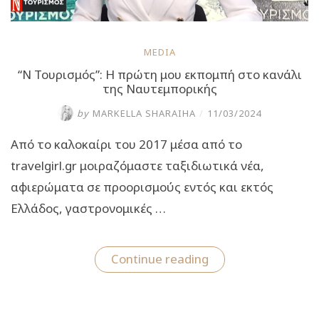
MEDIA
“Ν Τουρισμός”: Η πρώτη μου εκπομπή στο κανάλι
της Ναυτεμπορικής
by
MARKELLA SHARAIHA
/
11/03/2024
Από το καλοκαίρι του 2017 μέσα από το
travelgirl.gr μοιραζόμαστε ταξιδιωτικά νέα,
αφιερώματα σε προορισμούς εντός και εκτός
Ελλάδος, γαστρονομικές …
““Ν
Continue reading
Τουρισμός”:
Η
πρώτη
μου
εκπομπή