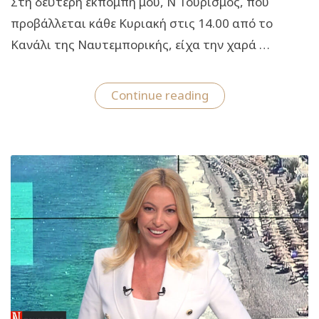
Στη δεύτερη εκπομπή μου, Ν Τουρισμός, που
προβάλλεται κάθε Κυριακή στις 14.00 από το
Κανάλι της Ναυτεμπορικής, είχα την χαρά …
““Ν
Continue reading
Τουρισμός”:
Η
δεύτερη
εκπομπή
με
καλεσμένους
τον
Δημήτρη
Φραγκάκη
και
την
Ντίνα
Νικολάου”