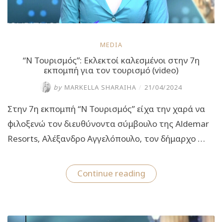
MEDIA
“Ν Τουρισμός”: Εκλεκτοί καλεσμένοι στην 7η
εκπομπή για τον τουρισμό (video)
by
MARKELLA SHARAIHA
/
21/04/2024
Στην 7η εκπομπή “Ν Τουρισμός” είχα την χαρά να
φιλοξενώ τον διευθύνοντα σύμβουλο της Aldemar
Resorts, Αλέξανδρο Αγγελόπουλο, τον δήμαρχο …
““Ν
Continue reading
Τουρισμός”:
Εκλεκτοί
καλεσμένοι
στην
7η