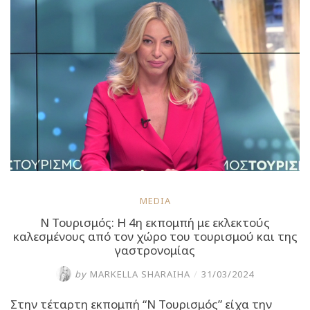
εκπομπή
για
τον
τουρισμό
(video)”
MEDIA
Ν Τουρισμός: Η 4η εκπομπή με εκλεκτούς
καλεσμένους από τον χώρο του τουρισμού και της
γαστρονομίας
by
MARKELLA SHARAIHA
/
31/03/2024
Στην τέταρτη εκπομπή “Ν Τουρισμός” είχα την