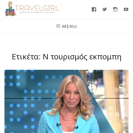
Skip
Facebook
Twitter
Insta
Y
to
content
MENU
Ετικέτα:
Ν τουρισμός εκπομπη