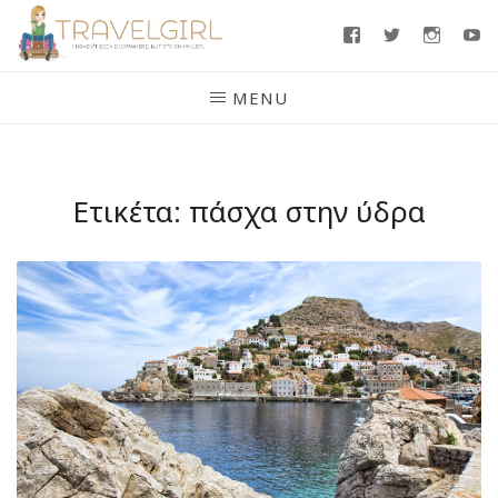
Skip
Facebook
Twitter
Insta
Y
to
content
MENU
Ετικέτα:
πάσχα στην ύδρα