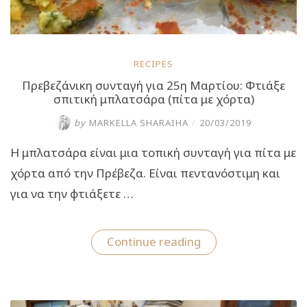
RECIPES
Πρεβεζάνικη συνταγή για 25η Μαρτίου: Φτιάξε
σπιτική μπλατσάρα (πίτα με χόρτα)
by
MARKELLA SHARAIHA
/
20/03/2019
Η μπλατσάρα είναι μια τοπική συνταγή για πίτα με
χόρτα από την Πρέβεζα. Είναι πεντανόστιμη και
για να την φτιάξετε …
“Πρεβεζάνικη
Continue reading
συνταγή
για
25η
Μαρτίου:
Φτιάξε