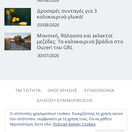
Δροσερές συνταγές για 3
καλοκαιρινά γλυκά!
03/08/2026
Μουσική, θάλασσα και εκλεκτοί
μεζέδες: Τα καλοκαιρινά βράδια στο
Ouzeri του GRL
30/07/2026
ΤΑΥΤΌΤΗΤΑ
ΌΡΟΙ ΧΡΉΣΗΣ
ΕΠΙΚΟΙΝΩΝΊΑ
ΔΉΛΩΣΗ ΣΥΜΜΌΡΦΩΣΗΣ
Copyright © 2017-2026, Travelgirl.gr | All rights reserved.
Ο ιστότοπος χρησιμοποιεί cookies. Συνεχίζοντας τη χρήση αυτού
του ιστότοπου, συμφωνείτε με τη χρήση τους. Για να μάθετε
Crafted by
Apptime
.
περισσότερα, δείτε εδώ:
Πολιτική Χρήσης Cookies