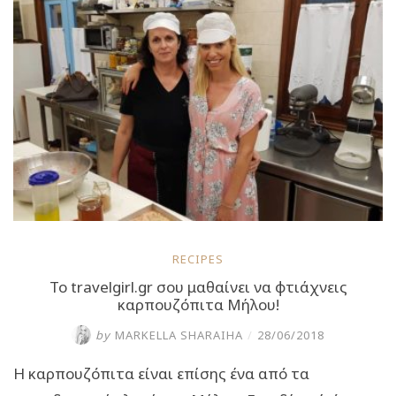
σπιτική
μπλατσάρα
(πίτα
με
χόρτα)”
RECIPES
To travelgirl.gr σου μαθαίνει να φτιάχνεις
καρπουζόπιτα Μήλου!
by
MARKELLA SHARAIHA
/
28/06/2018
Η καρπουζόπιτα είναι επίσης ένα από τα