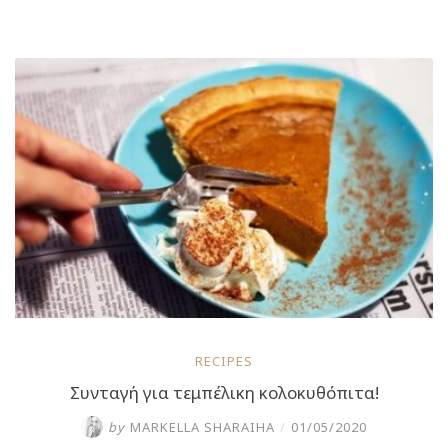
πατατόπιτα
της
γιαγιάς”
RECIPES
Συνταγή για τεμπέλικη κολοκυθόπιτα!
by
MARKELLA SHARAIHA
/
01/05/2020