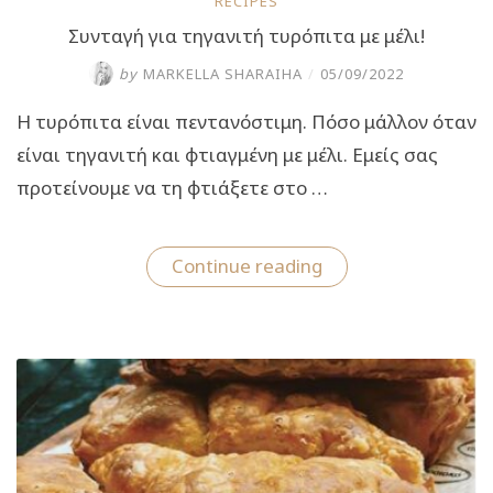
RECIPES
Συνταγή για τηγανιτή τυρόπιτα με μέλι!
by
MARKELLA SHARAIHA
/
05/09/2022
Η τυρόπιτα είναι πεντανόστιμη. Πόσο μάλλον όταν
είναι τηγανιτή και φτιαγμένη με μέλι. Εμείς σας
προτείνουμε να τη φτιάξετε στο …
“Συνταγή
Continue reading
για
τηγανιτή
τυρόπιτα
με
μέλι!”