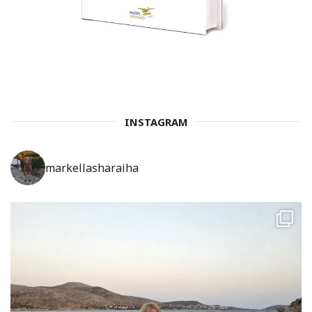
INSTAGRAM
markellasharaiha