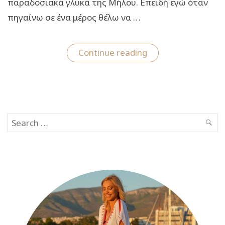
παραδοσιακά γλυκά της Μήλου. Επειδή εγώ όταν
πηγαίνω σε ένα μέρος θέλω να …
“To
Continue reading
travelgirl.gr
σου
μαθαίνει
να
φτιάχνεις
καρπουζόπιτα
Μήλου!”
Search
SEAR
for: