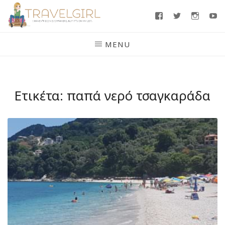
Skip
Facebook
Twitter
Insta
Y
to
content
MENU
Ετικέτα:
παπά νερό τσαγκαράδα