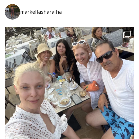
markellasharaiha