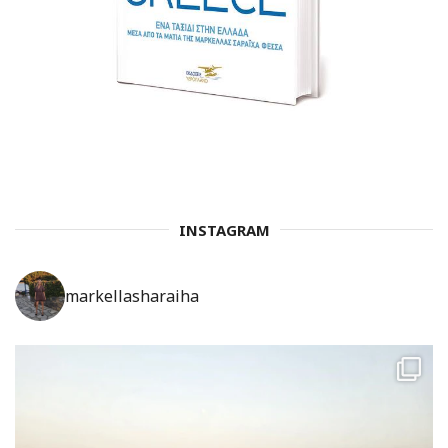
INSTAGRAM
markellasharaiha