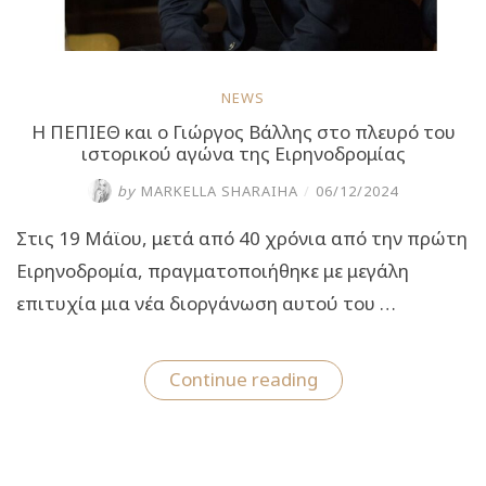
NEWS
Η ΠΕΠΙΕΘ και ο Γιώργος Βάλλης στο πλευρό του
ιστορικού αγώνα της Ειρηνοδρομίας
by
MARKELLA SHARAIHA
/
06/12/2024
Στις 19 Μάϊου, μετά από 40 χρόνια από την πρώτη
Ειρηνοδρομία, πραγματοποιήθηκε με μεγάλη
επιτυχία μια νέα διοργάνωση αυτού του …
“Η
Continue reading
ΠΕΠΙΕΘ
και
ο
Γιώργος
Βάλλης