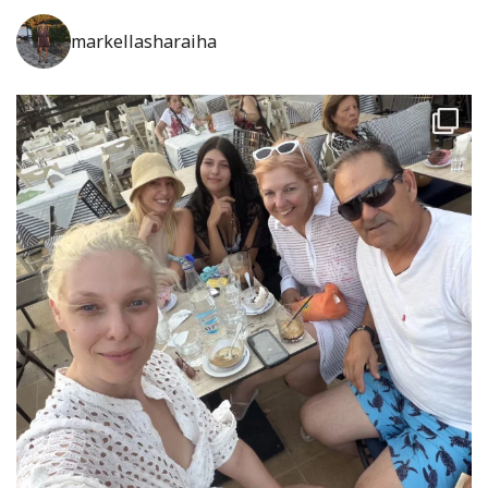
markellasharaiha