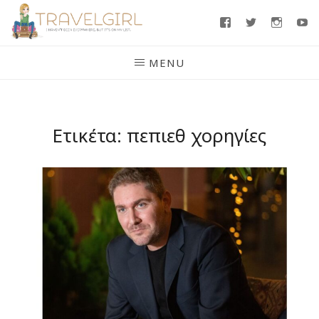
Skip
Facebook
Twitter
Insta
Y
to
content
MENU
Ετικέτα:
πεπιεθ χορηγίες