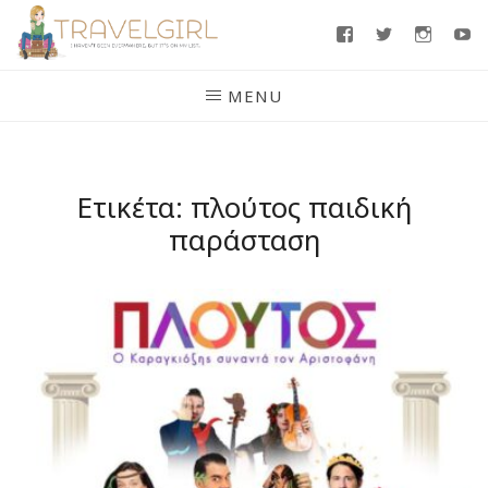
Skip
Facebook
Twitter
Insta
Y
to
content
MENU
Ετικέτα:
πλούτος παιδική
παράσταση