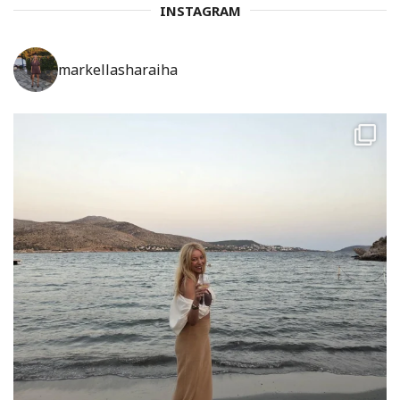
INSTAGRAM
markellasharaiha