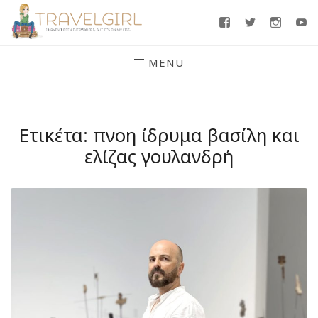
Skip
Facebook
Twitter
Insta
Y
to
content
MENU
Ετικέτα:
πνοη ίδρυμα βασίλη και
ελίζας γουλανδρή