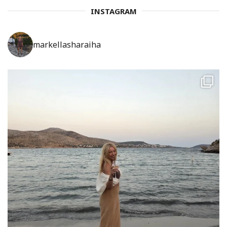
INSTAGRAM
markellasharaiha