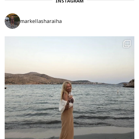
INSTAGRAM
markellasharaiha