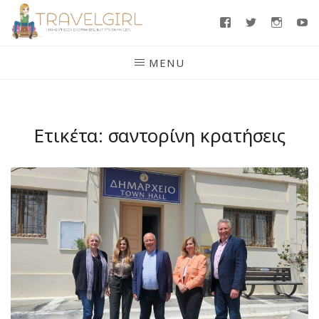
Skip
Facebook
Twitter
Insta
Y
to
content
MENU
Ετικέτα:
σαντορίνη κρατήσεις