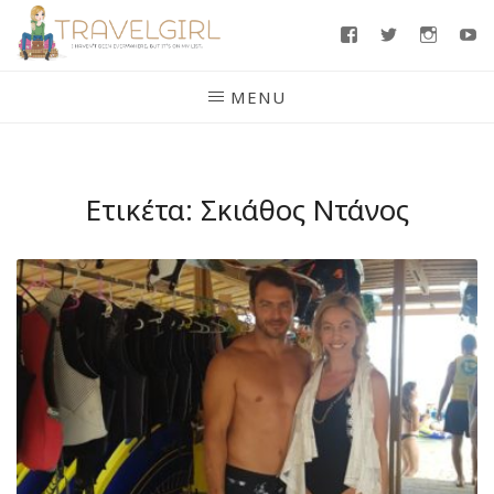
Skip
Facebook
Twitter
Insta
Y
to
content
MENU
Ετικέτα:
Σκιάθος Ντάνος