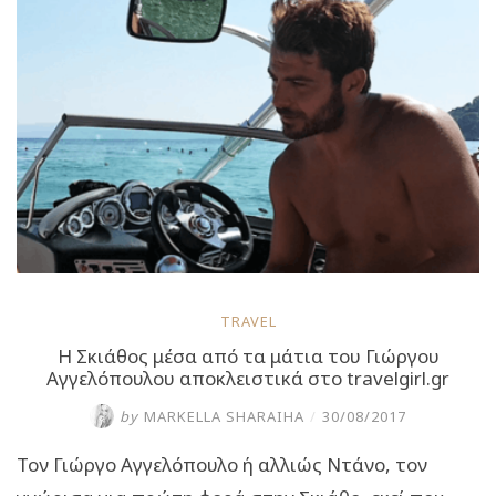
Αγγελόπουλο
στην
σχολή
του
στην
Σκιάθο
(video)”
TRAVEL
Η Σκιάθος μέσα από τα μάτια του Γιώργου
Αγγελόπουλου αποκλειστικά στο travelgirl.gr
by
MARKELLA SHARAIHA
/
30/08/2017
Τον Γιώργο Αγγελόπουλο ή αλλιώς Ντάνο, τον