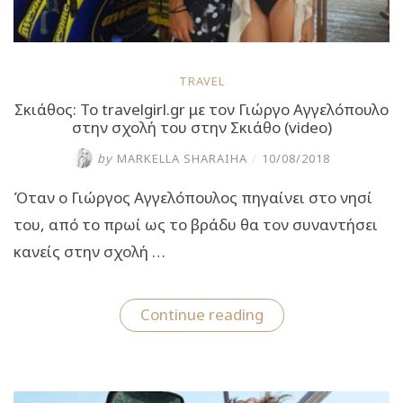
TRAVEL
Σκιάθος: Το travelgirl.gr με τον Γιώργο Αγγελόπουλο
στην σχολή του στην Σκιάθο (video)
by
MARKELLA SHARAIHA
/
10/08/2018
Όταν ο Γιώργος Αγγελόπουλος πηγαίνει στο νησί
του, από το πρωί ως το βράδυ θα τον συναντήσει
κανείς στην σχολή …
“Σκιάθος:
Continue reading
Το
travelgirl.gr
με
τον
Γιώργο