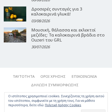
Δροσερές συνταγές για 3
καλοκαιρινά γλυκά!
03/08/2026
Μουσική, θάλασσα και εκλεκτοί
μεζέδες: Τα καλοκαιρινά βράδια στο
Ouzeri του GRL
30/07/2026
ΤΑΥΤΌΤΗΤΑ
ΌΡΟΙ ΧΡΉΣΗΣ
ΕΠΙΚΟΙΝΩΝΊΑ
ΔΉΛΩΣΗ ΣΥΜΜΌΡΦΩΣΗΣ
Copyright © 2017-2026, Travelgirl.gr | All rights reserved.
Ο ιστότοπος χρησιμοποιεί cookies. Συνεχίζοντας τη χρήση αυτού
του ιστότοπου, συμφωνείτε με τη χρήση τους. Για να μάθετε
Crafted by
Apptime
.
περισσότερα, δείτε εδώ:
Πολιτική Χρήσης Cookies