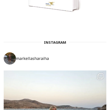
INSTAGRAM
markellasharaiha