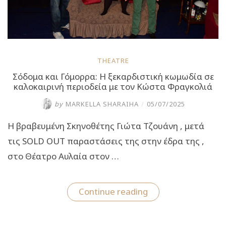
THEATRE
Σόδομα και Γόμορρα: Η ξεκαρδιστική κωμωδία σε
καλοκαιρινή περιοδεία με τον Κώστα Φραγκολιά
by
MARKELLA SHARAIHA
/
05/07/2025
Η βραβευμένη Σκηνοθέτης Γιώτα Τζουάνη , μετά
τις SOLD OUT παραστάσεις της στην έδρα της ,
στο Θέατρο Αυλαία στον …
“Σόδομα
Continue reading
και
Γόμορρα:
Η
ξεκαρδιστική