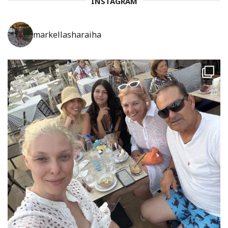
INSTAGRAM
markellasharaiha