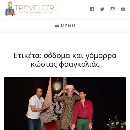
Skip
Facebook
Twitter
Insta
Y
to
content
MENU
Ετικέτα:
σόδομα και γόμορρα
κώστας φραγκολιάς