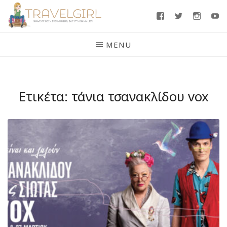
Skip
Facebook
Twitter
Insta
Y
to
content
MENU
Ετικέτα:
τάνια τσανακλίδου vox