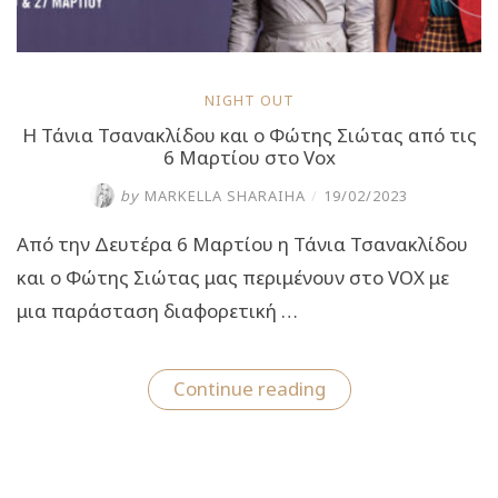
NIGHT OUT
Η Τάνια Τσανακλίδου και ο Φώτης Σιώτας από τις
6 Μαρτίου στο Vox
by
MARKELLA SHARAIHA
/
19/02/2023
Aπό την Δευτέρα 6 Μαρτίου η Τάνια Τσανακλίδου
και ο Φώτης Σιώτας μας περιμένουν στο VOX με
μια παράσταση διαφορετική …
“Η
Continue reading
Τάνια
Τσανακλίδου
και
ο
Φώτης