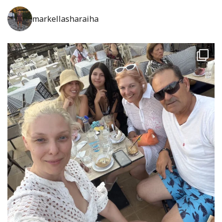
markellasharaiha