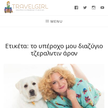
Skip
Facebook
Twitter
Insta
Y
to
content
MENU
Ετικέτα:
το υπέροχο μου διαζύγιο
τζεραλντιν άρον