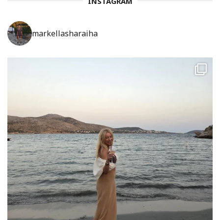
INSTAGRAM
markellasharaiha