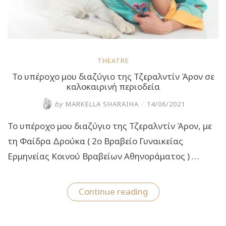
THEATRE
Το υπέροχο μου διαζύγιο της Τζεραλντίν Άρον σε
καλοκαιρινή περιοδεία
by
MARKELLA SHARAIHA
/
14/06/2021
Το υπέροχο μου διαζύγιο της Τζεραλντίν Άρον, με
τη Φαίδρα Δρούκα ( 2ο Βραβείο Γυναικείας
Ερμηνείας Κοινού Βραβείων Αθηνοράματος ) …
“Το
Continue reading
υπέροχο
μου
διαζύγιο
της