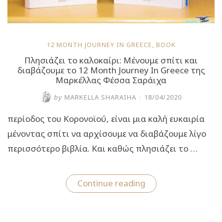
12 MONTH JOURNEY IN GREECE
,
BOOK
Πλησιάζει το καλοκαίρι: Μένουμε σπίτι και
διαβάζουμε το 12 Month Journey In Greece της
Μαρκέλλας Φέσσα Σαράιχα
by
MARKELLA SHARAIHA
/
18/04/2020
περίοδος του Κορονοϊού, είναι μια καλή ευκαιρία
μένοντας σπίτι να αρχίσουμε να διαβάζουμε λίγο
περισσότερο βιβλία. Και καθώς πλησιάζει το …
“Πλησιάζει
Continue reading
το
καλοκαίρι:
Μένουμε
σπίτι