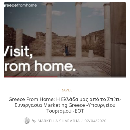
και
διαβάζουμε
το
12
Month
Journey
In
Greece
της
Μαρκέλλας
Φέσσα
Σαράιχα”
TRAVEL
Greece From Home: Η Ελλάδα μας από το Σπίτι-
Συνεργασία Marketing Greece -Υπουργείου
Τουρισμού -ΕΟΤ
by
MARKELLA SHARAIHA
/
02/04/2020