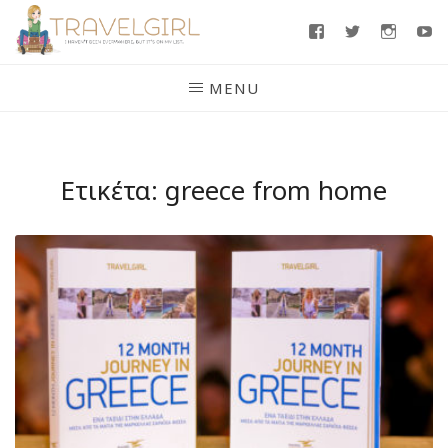
Skip
Facebook
Twitter
Insta
Y
to
content
MENU
Ετικέτα:
greece from home