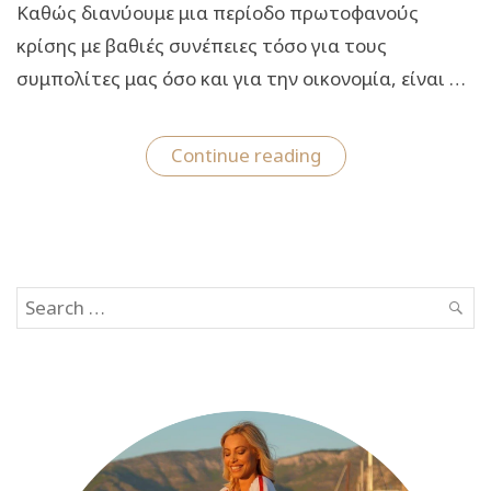
Καθώς διανύουμε μια περίοδο πρωτοφανούς
κρίσης με βαθιές συνέπειες τόσο για τους
συμπολίτες μας όσο και για την οικονομία, είναι …
“Greece From Hom
Continue reading
Η
Ελλάδα
μας
από
το
Σπίτι-
Συνεργασία
Search
Marketing
Greece
SEAR
for:
-Υπουργείου
Τουρισμού
-ΕΟΤ”