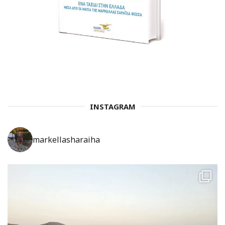
INSTAGRAM
markellasharaiha