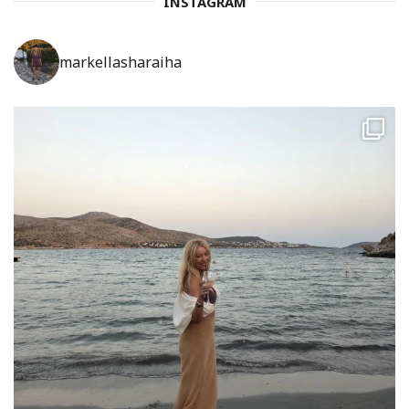
INSTAGRAM
markellasharaiha