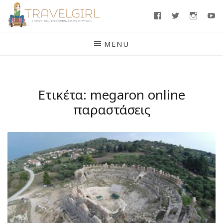
Skip
Facebook
Twitter
Insta
Y
to
content
MENU
Ετικέτα:
megaron online
παραστάσεις