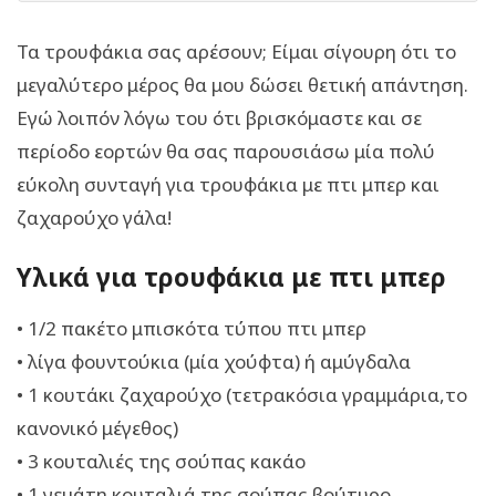
Τα τρουφάκια σας αρέσουν; Είμαι σίγουρη ότι το
μεγαλύτερο μέρος θα μου δώσει θετική απάντηση.
Εγώ λοιπόν λόγω του ότι βρισκόμαστε και σε
περίοδο εορτών θα σας παρουσιάσω μία πολύ
εύκολη συνταγή για τρουφάκια με πτι μπερ και
ζαχαρούχο γάλα!
Υλικά για τρουφάκια με πτι μπερ
• 1/2 πακέτο μπισκότα τύπου πτι μπερ
• λίγα φουντούκια (μία χούφτα) ή αμύγδαλα
• 1 κουτάκι ζαχαρούχο (τετρακόσια γραμμάρια,το
κανονικό μέγεθος)
• 3 κουταλιές της σούπας κακάο
• 1 γεμάτη κουταλιά της σούπας βούτυρο