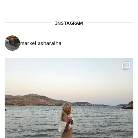
INSTAGRAM
markellasharaiha