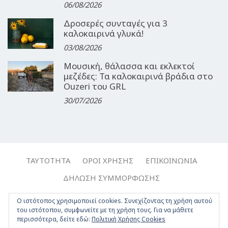
06/08/2026
Δροσερές συνταγές για 3
καλοκαιρινά γλυκά!
03/08/2026
Μουσική, θάλασσα και εκλεκτοί
μεζέδες: Τα καλοκαιρινά βράδια στο
Ouzeri του GRL
30/07/2026
ΤΑΥΤΌΤΗΤΑ
ΌΡΟΙ ΧΡΉΣΗΣ
ΕΠΙΚΟΙΝΩΝΊΑ
ΔΉΛΩΣΗ ΣΥΜΜΌΡΦΩΣΗΣ
Copyright © 2017-2026, Travelgirl.gr | All rights reserved.
Ο ιστότοπος χρησιμοποιεί cookies. Συνεχίζοντας τη χρήση αυτού
του ιστότοπου, συμφωνείτε με τη χρήση τους. Για να μάθετε
Crafted by
Apptime
.
περισσότερα, δείτε εδώ:
Πολιτική Χρήσης Cookies