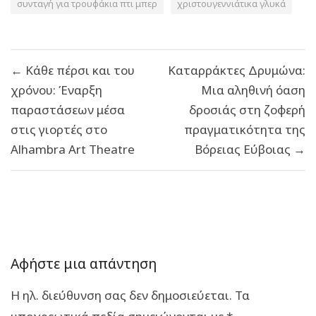
συνταγή για τρουφάκια πτι μπερ
χριστουγεννιάτικα γλυκά
Πλοήγηση
← Κάθε πέρσι και του
Καταρράκτες Δρυμώνα:
άρθρων
χρόνου: Έναρξη
Μια αληθινή όαση
παραστάσεων μέσα
δροσιάς στη ζοφερή
στις γιορτές στο
πραγματικότητα της
Alhambra Art Theatre
Βόρειας Εύβοιας →
Αφήστε μια απάντηση
Η ηλ. διεύθυνση σας δεν δημοσιεύεται.
Τα