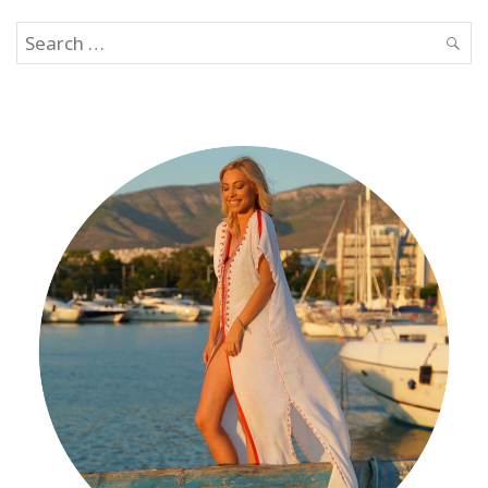
Search
SEAR
for: