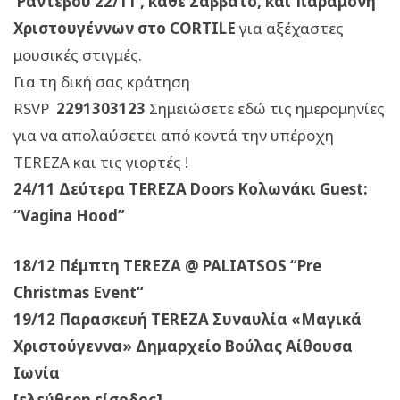
Ραντεβού 22/11 , κάθε Σάββατο, και παραμονή
Χριστουγέννων στο CORTILE
για αξέχαστες
μουσικές στιγμές.
Για τη δική σας κράτηση
RSVP
2291303123
Σημειώσετε εδώ τις ημερομηνίες
για να απολα
ύ
σετ
ε
ι από κοντά την υπέροχη
TEREZA και τις γιορτές !
24/11 Δεύτερα TEREZA Doors Κολωνάκι Guest:
“Vagina Hood”
18/12 Πέμπτη TEREZA @ PALIATSOS “Pre
Christmas Event“
19/12 Παρασκευή TEREZA Συναυλία «Μαγικά
Χριστούγεννα» Δημαρχείο Βούλας Αίθουσα
Ιωνία
[ελεύθερη είσοδος]