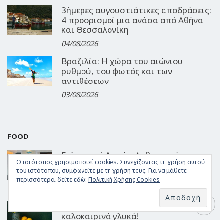
3ήμερες αυγουστιάτικες αποδράσεις:
4 προορισμοί μια ανάσα από Αθήνα
και Θεσσαλονίκη
04/08/2026
Βραζιλία: Η χώρα του αιώνιου
ρυθμού, του φωτός και των
αντιθέσεων
03/08/2026
FOOD
Γεύση από Αιγαίο: Αυθεντικοί
Ο ιστότοπος χρησιμοποιεί cookies. Συνεχίζοντας τη χρήση αυτού
θαλασσινοί μεζέδες στο Barbounaki
του ιστότοπου, συμφωνείτε με τη χρήση τους. Για να μάθετε
της Μυκόνου
περισσότερα, δείτε εδώ:
Πολιτική Χρήσης Cookies
06/08/2026
Δροσερές συνταγές για 3
καλοκαιρινά γλυκά!