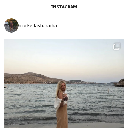
INSTAGRAM
markellasharaiha