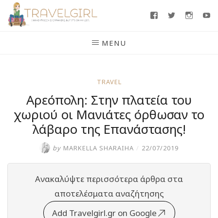
Skip
Facebook
Twitter
Insta
Y
to
content
MENU
TRAVEL
Αρεόπολη: Στην πλατεία του
χωριού οι Μανιάτες όρθωσαν το
λάβαρο της Επανάστασης!
by
MARKELLA SHARAIHA
/
22/07/2019
Ανακαλύψτε περισσότερα άρθρα στα
αποτελέσματα αναζήτησης
Add Travelgirl.gr on Google