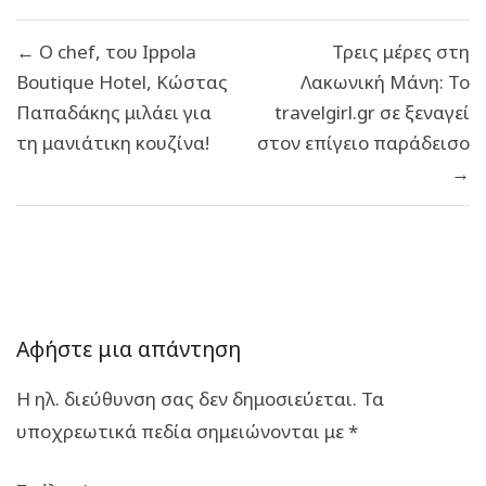
Πλοήγηση
← Ο chef, του Ippola
Τρεις μέρες στη
άρθρων
Boutique Hotel, Κώστας
Λακωνική Μάνη: Το
Παπαδάκης μιλάει για
travelgirl.gr σε ξεναγεί
τη μανιάτικη κουζίνα!
στον επίγειο παράδεισο
→
Αφήστε μια απάντηση
Η ηλ. διεύθυνση σας δεν δημοσιεύεται.
Τα
υποχρεωτικά πεδία σημειώνονται με
*