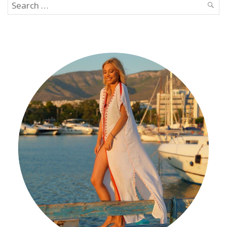
Search
SEAR
for: