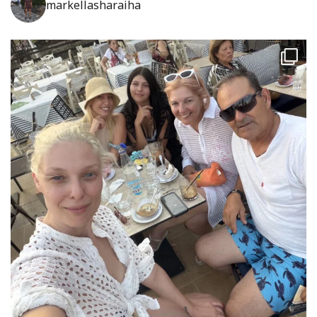
markellasharaiha