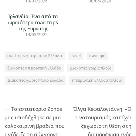
10/07/2026
30/06/2026
Ιρλανδία: Ένα από τα
ωραιότερα road trips
της Ευρώπης
14/05/2025
road trips ηπειρωτική Ελλάδα
travel
travelgirl
διακοπές ηπειρωτική Ελλάδα
Διακοπές χωρίς πλοίο
Διακοπές χωρίς πλοίο Ελλάδα
ηπειρωτική Ελλάδα ταξίδια
Πλοήγηση
← Το εστιατόριο Ζohos
Όλγα Κεφαλογιάννη: «Ο
άρθρων
μας υποδέχθηκε σε μια
οινοτουρισμός κατέχει
καλοκαιρινή βραδιά που
ξεχωριστή θέση στη
ανέδειξε τη σύγχρονη
διαμόρφωση ενός