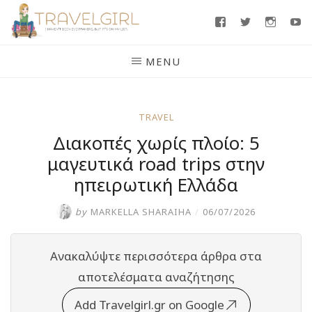
Skip
Facebook
Twitter
Insta
Y
to
content
MENU
TRAVEL
Διακοπές χωρίς πλοίο: 5
μαγευτικά road trips στην
ηπειρωτική Ελλάδα
by
MARKELLA SHARAIHA
/
06/07/2026
Ανακαλύψτε περισσότερα άρθρα στα
αποτελέσματα αναζήτησης
Add Travelgirl.gr on Google