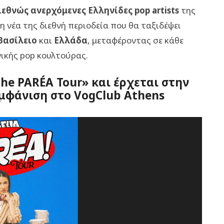
ιεθνώς
ανερχόμενες Ελληνίδες pop artists
της
τη νέα της διεθνή περιοδεία που θα ταξιδέψει
Βασίλειο
και
Ελλάδα
, μεταφέροντας σε κάθε
νικής pop κουλτούρας.
The PARÉA Tour» και έρχεται στην
εμφάνιση στο VogClub Athens