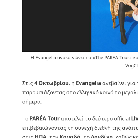
Η Εvangelia ανακοινώνει το «The PARÉA Tour» κα
VogCl
Στις
4 Οκτωβρίου
, η
Evangelia
ανεβαίνει για
παρουσιάζοντας στο ελληνικό κοινό το μεγαλύτ
σήμερα.
Το
PARÉA Tour
αποτελεί το δεύτερο official
Li
επιβεβαιώνοντας τη συνεχή διεθνή της ανάπτ
στις
ΗΠΑ
, τον
Καναδά
, το
Λονδίνο
, καθώς κ