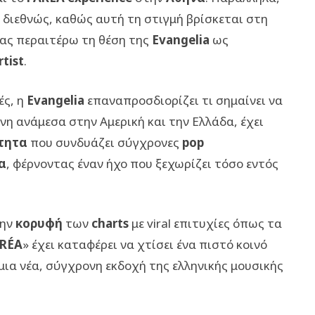
α διεθνώς, καθώς αυτή τη στιγμή βρίσκεται στη
τας περαιτέρω τη θέση της
Evangelia
ως
tist
.
ές, η
Evangelia
επαναπροσδιορίζει τι σημαίνει να
νη ανάμεσα στην Αμερική και την Ελλάδα, έχει
τητα
που συνδυάζει σύγχρονες
pop
α
, φέρνοντας έναν ήχο που ξεχωρίζει τόσο εντός
την
κορυφή
των
charts
με viral επιτυχίες όπως τα
RÉA
» έχει καταφέρει να χτίσει ένα πιστό κοινό
 μια νέα, σύγχρονη εκδοχή της ελληνικής μουσικής