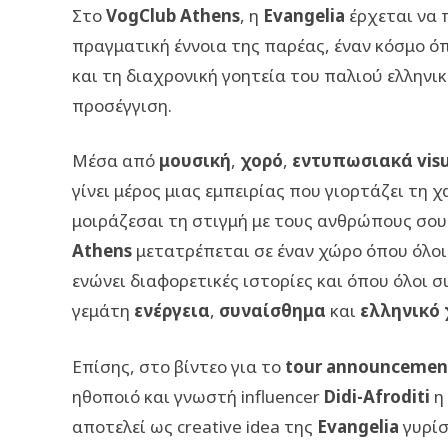
Στο
VogClub Athens
, η
Evangelia
έρχεται να 
πραγματική έννοια της παρέας, έναν κόσμο όπ
και τη διαχρονική γοητεία του παλιού ελλην
προσέγγιση.
Μέσα από
μουσική
,
χορό
,
εντυπωσιακά visu
γίνει μέρος μιας εμπειρίας που γιορτάζει τη 
μοιράζεσαι τη στιγμή με τους ανθρώπους σου.
Athens
μετατρέπεται σε έναν χώρο όπου όλοι 
ενώνει διαφορετικές ιστορίες και όπου όλοι σ
γεμάτη
ενέργεια
,
συναίσθημα
και
ελληνικό
Επίσης, στο βίντεο για το
tour announcemen
ηθοποιό και γνωστή influencer
Didi-Afroditi
η 
αποτελεί ως creative idea της
Evangelia
γυρίσ