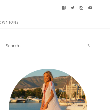
Facebook
Twitter
Instagram
Youtube
OPINIONS
Search
SEARCH
for: