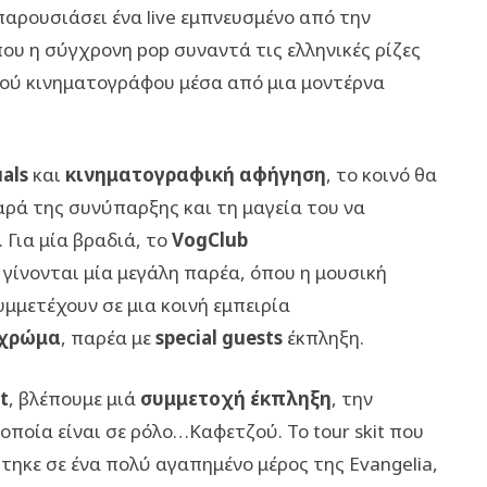
παρουσιάσει ένα live εμπνευσμένο από την
ου η σύγχρονη pop συναντά τις ελληνικές ρίζες
ικού κινηματογράφου μέσα από μια μοντέρνα
als
και
κινηματογραφική αφήγηση
, το κοινό θα
χαρά της συνύπαρξης και τη μαγεία του να
 Για μία βραδιά, το
VogClub
γίνονται μία μεγάλη παρέα, όπου η μουσική
υμμετέχουν σε μια κοινή εμπειρία
 χρώμα
, παρέα με
special guests
έκπληξη.
t
, βλέπουμε μιά
συμμετοχή έκπληξη
, την
οποία είναι σε ρόλο…Καφετζού. Το tour skit που
τηκε σε ένα πολύ αγαπημένο μέρος της Evangelia,