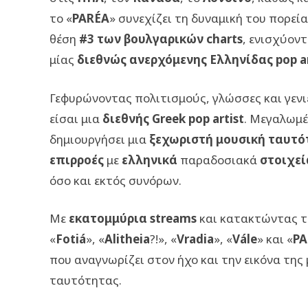
το «
PARÉA
» συνεχίζει τη δυναμική του πορεί
θέση
#3 των βουλγαρικών charts
, ενισχύον
μίας
διεθνώς ανερχόμενης Ελληνίδας pop ar
Γεφυρώνοντας πολιτισμούς, γλώσσες και γενι
είσαι μια
διεθνής Greek pop artist
. Μεγαλωμέ
δημιουργήσει μια
ξεχωριστή μουσική ταυτό
επιρροές
με
ελληνικά
παραδοσιακά
στοιχεί
όσο και εκτός συνόρων.
Με
εκατομμύρια streams
και κατακτώντας 
«
Fotiá
», «
Alitheia
?!», «
Vradia
», «
Vále
» και «
PA
που αναγνωρίζει στον ήχο και την εικόνα της
ταυτότητας.