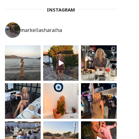
INSTAGRAM
markellasharaiha