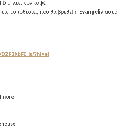
Didi λέει τον καφέ
τις τοποθεσίες που θα βρεθεί η
Evangelia
αυτό
DZF2XbFI_ls/?hl=el
llmore
rehouse