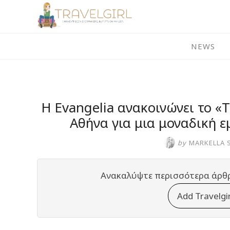
Skip
to
content
NEWS
Η Εvangelia ανακοινώνει το «
Αθήνα για μια μοναδική 
by
MARKELLA 
Ανακαλύψτε περισσότερα άρθ
Add Travelgi