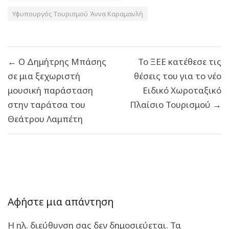
Υφυπουργός Τουρισμού Άννα Καραμανλή
Πλοήγηση
← Ο Δημήτρης Μπάσης
Το ΞΕΕ κατέθεσε τις
άρθρων
σε μια ξεχωριστή
θέσεις του για το νέο
μουσική παράσταση
Ειδικό Χωροταξικό
στην ταράτσα του
Πλαίσιο Τουρισμού →
Θεάτρου Λαμπέτη
Αφήστε μια απάντηση
Η ηλ. διεύθυνση σας δεν δημοσιεύεται.
Τα