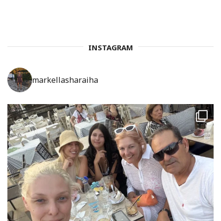
INSTAGRAM
markellasharaiha