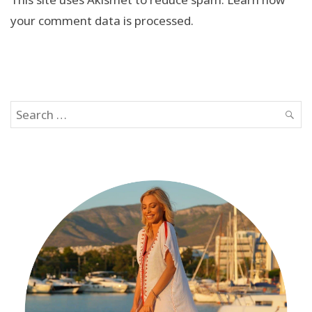
your comment data is processed.
Search
SEAR
for: