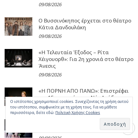
09/08/2026
Ο Βυσσινόκηπος έρχεται στο θέατρο
Κάτια Δανδουλάκη
09/08/2026
«Η Τελευταία Έξοδος – Ρίτα
Χέιγουορθ»: Για 2η χρονιά στο θέατρο
Άνεσις
09/08/2026
«Η ΠΟΡΝΗ ΑΠΟ ΠΑΝΩ»: Επιστρέφει
για 15η χρονιά στον Νέο Ακάδημο
Ο ιστότοπος χρησιμοποιεί cookies. Συνεχίζοντας τη χρήση αυτού
09/08/2026
του ιστότοπου, συμφωνείτε με τη χρήση τους. Για να μάθετε
περισσότερα, δείτε εδώ:
Πολιτική Χρήσης Cookies
“Ψύχωση” της Σάρας Κέιν τον
Νοέμβριο στο Θέατρο OLVIO
09/08/2026