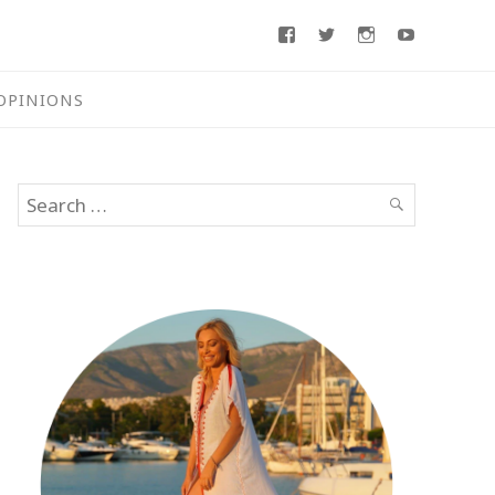
Facebook
Twitter
Instagram
Youtube
OPINIONS
Search
SEARCH
for: