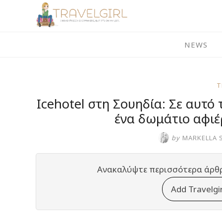
Skip
to
content
NEWS
T
Icehotel στη Σουηδία: Σε αυτό
ένα δωμάτιο αφι
by
MARKELLA 
Ανακαλύψτε περισσότερα άρθ
Add Travelgi