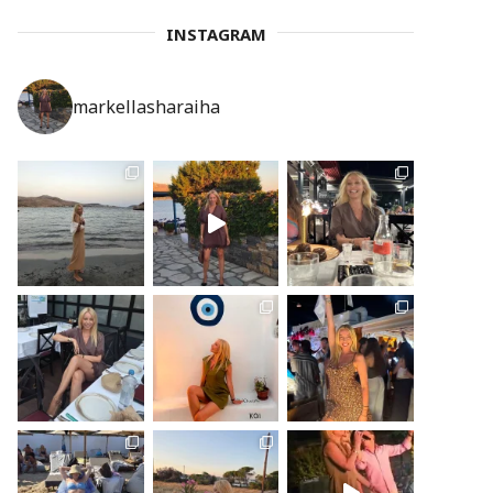
INSTAGRAM
markellasharaiha