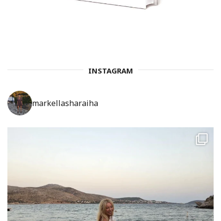
INSTAGRAM
markellasharaiha