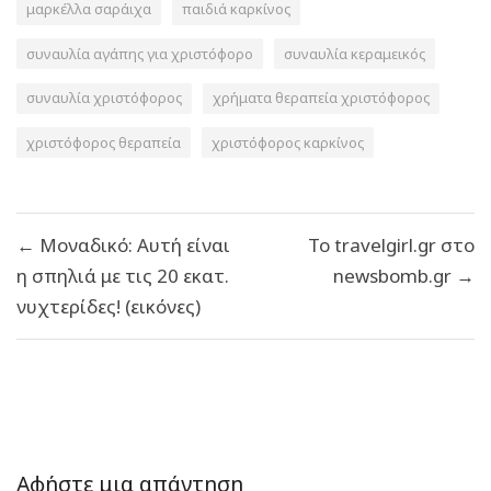
μαρκέλλα σαράιχα
παιδιά καρκίνος
συναυλία αγάπης για χριστόφορο
συναυλία κεραμεικός
συναυλία χριστόφορος
χρήματα θεραπεία χριστόφορος
χριστόφορος θεραπεία
χριστόφορος καρκίνος
Πλοήγηση
← Μοναδικό: Αυτή είναι
To travelgirl.gr στο
άρθρων
η σπηλιά με τις 20 εκατ.
newsbomb.gr →
νυχτερίδες! (εικόνες)
Αφήστε μια απάντηση