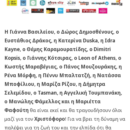
Η Γιάννα Βασιλείου, ο Δώρος Δημοσθένους, ο
Ευστάθιος Δράκος, η Κατερίνα Duska, η Idra
Kayne, ο Θέμης Καραμουρατίδης, ο Dimitri
Kopsis, ο Γιάννης Κότσιρας, ο Leon of Athens, ο
Κωστής Μαραβέγιας, ο Πάνος Μουζουράκης, η
Ρένα Μόρφη, η Πέννυ Μπαλτατζή, η Νατάσσα
Μποφίλιου, η Μαρίζα Ρίζου, η Δήμητρα
Σελεμίδου, ο Tasman, η Αγγελική Τουμπανάκη,
ο Μανώλης Φάμελλος και η Μαριέττα
Φαφούτη
θα είναι εκεί και θα τραγουδήσουν όλοι
μαζί για τον
Χριστόφορο
! Για να βρει τη δύναμη να
παλέψει για τη ζωή του και την ελπίδα ότι θα