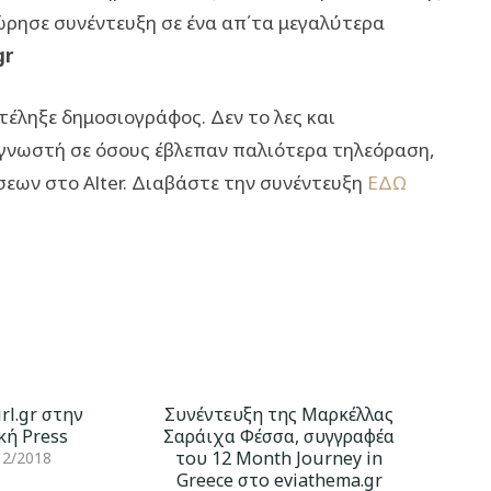
ρησε συνέντευξη σε ένα απ΄τα μεγαλύτερα
gr
τέληξε δημοσιογράφος. Δεν το λες και
 γνωστή σε όσους έβλεπαν παλιότερα τηλεόραση,
σεων στο Alter. Διαβάστε την συνέντευξη
ΕΔΩ
irl.gr στην
Συνέντευξη της Μαρκέλλας
κή Press
Σαράιχα Φέσσα, συγγραφέα
του 12 Month Journey in
12/2018
Greece στο eviathema.gr