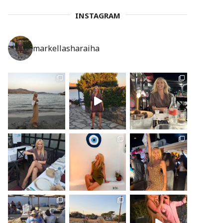
INSTAGRAM
markellasharaiha