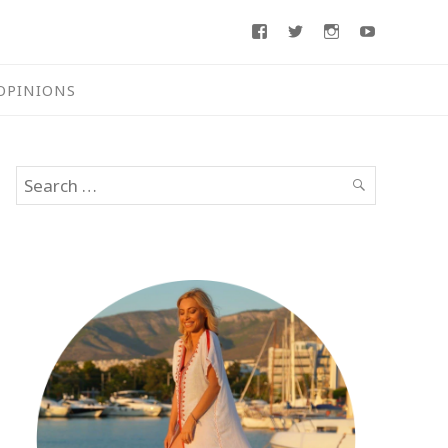
Facebook
Twitter
Instagram
Youtube
OPINIONS
Search
SEARCH
for: