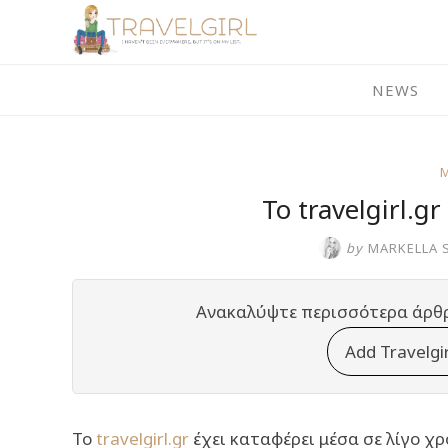
Skip
to
content
NEWS
To travelgirl.
by
MARKELLA 
Ανακαλύψτε περισσότερα άρθ
Add Travelgi
Το
travelgirl.gr
έχει καταφέρει μέσα σε λίγο χρ