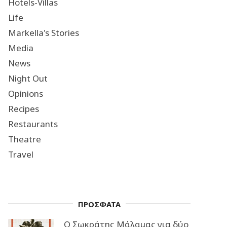
Hotels-Villas
Life
Markella's Stories
Media
News
Night Out
Opinions
Recipes
Restaurants
Theatre
Travel
ΠΡΟΣΦΑΤΑ
Ο Σωκράτης Μάλαμας για δύο