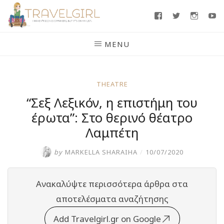
Skip
Facebook
Twitter
Insta
Y
to
content
MENU
THEATRE
“Σεξ Λεξικόν, η επιστήμη του
έρωτα”: Στο θερινό θέατρο
Λαμπέτη
by
MARKELLA SHARAIHA
/
10/07/2020
Ανακαλύψτε περισσότερα άρθρα στα
αποτελέσματα αναζήτησης
Add Travelgirl.gr on Google