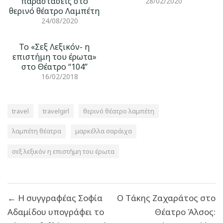
παραστάσεις στο
28/02/2020
θερινό θέατρο Λαμπέτη
24/08/2020
To «Σεξ Λεξικόν- η
επιστήμη του έρωτα»
στο Θέατρο “104”
16/02/2018
travel
travelgirl
θερινό θέατρο λαμπέτη
λαμπέτη θέατρα
μαρκέλλα σαράιχα
σεξ λεξικόν η επιστήμη του έρωτα
Πλοήγηση
← Η συγγραφέας Σοφία
Ο Tάκης Ζαχαράτος στο
άρθρων
Αδαμίδου υπογράφει το
Θέατρο Άλσος: