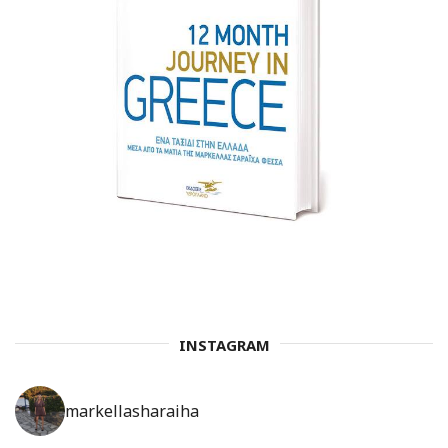
INSTAGRAM
markellasharaiha