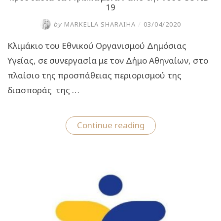
19
by
MARKELLA SHARAIHA
/
03/04/2020
Κλιμάκιο του Εθνικού Οργανισμού Δημόσιας
Υγείας, σε συνεργασία με τον Δήμο Αθηναίων, στο
πλαίσιο της προσπάθειας περιορισμού της
διασποράς της …
“Ο
Continue reading
ΕΟΔΥ
στο
Γηροκομείο
Αθηνών
για
την
προστασία
των
ηλικιωμένων
από
την