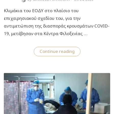
Κλιμάκια του ΕΟΔΥ στο πλαίσιο του
επιχειρησιακού σχεδίου του, για την
αντιμετώπιση της διασποράς κρουσμάτων COVID-
19, μετέβησαν στα Κέντρα Φιλοξενίας …
“Κλιμάκια
Continue reading
του
ΕΟΔΥ
στα
ΚΦΠΜ
Ριτσώνας
και
Μαλακάσας
για
την
αντιμετώπιση
της
διασποράς
κρουσμάτων
COVID