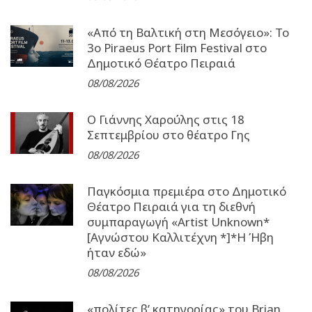
«Από τη Βαλτική στη Μεσόγειο»: Το
3o Piraeus Port Film Festival στο
Δημοτικό Θέατρο Πειραιά
08/08/2026
Ο Γιάννης Χαρούλης στις 18
Σεπτεμβρίου στο θέατρο Γης
08/08/2026
Παγκόσμια πρεμιέρα στο Δημοτικό
Θέατρο Πειραιά για τη διεθνή
συμπαραγωγή «Artist Unknown*
[Αγνώστου Καλλιτέχνη *]*Η Ήβη
ήταν εδώ»
08/08/2026
«πολίτες β’ κατηγορίας» του Brian