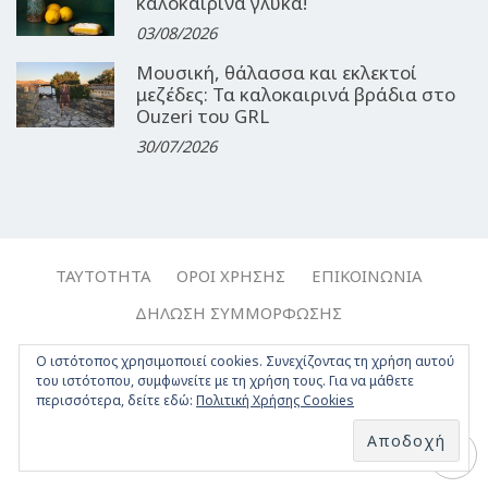
καλοκαιρινά γλυκά!
03/08/2026
Μουσική, θάλασσα και εκλεκτοί
μεζέδες: Τα καλοκαιρινά βράδια στο
Ouzeri του GRL
30/07/2026
ΤΑΥΤΌΤΗΤΑ
ΌΡΟΙ ΧΡΉΣΗΣ
ΕΠΙΚΟΙΝΩΝΊΑ
ΔΉΛΩΣΗ ΣΥΜΜΌΡΦΩΣΗΣ
Copyright © 2017-2026, Travelgirl.gr | All rights reserved.
Ο ιστότοπος χρησιμοποιεί cookies. Συνεχίζοντας τη χρήση αυτού
του ιστότοπου, συμφωνείτε με τη χρήση τους. Για να μάθετε
Crafted by
Apptime
.
περισσότερα, δείτε εδώ:
Πολιτική Χρήσης Cookies
Facebook
Twitter
Instagram
Youtube