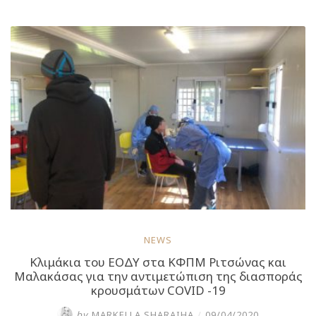
τους
ωφελούμενους
της
Δομής
Αστέγων
του
Δήμου
Αθηναίων
και
το
προσωπικό
της”
NEWS
Κλιμάκια του ΕΟΔΥ στα ΚΦΠΜ Ριτσώνας και
Μαλακάσας για την αντιμετώπιση της διασποράς
κρουσμάτων COVID -19
by
MARKELLA SHARAIHA
/
09/04/2020