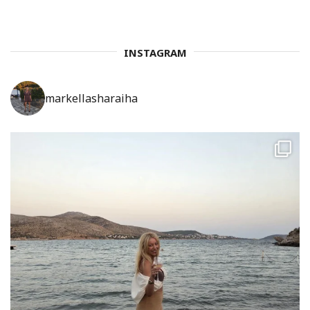
INSTAGRAM
markellasharaiha