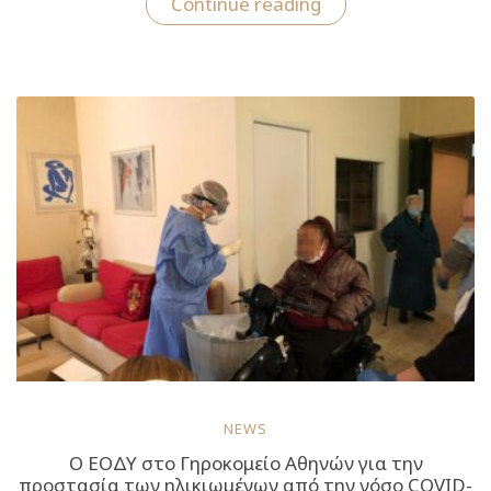
“Κλιμάκιο
Continue reading
του
ΕΟΔΥ
στο
ΚΦΠΜ
Μαλακάσας
για
την
υγειονομική
προστασία
προσωπικού
και
φιλοξενουμένων”
NEWS
Ο ΕΟΔΥ στο Γηροκομείο Αθηνών για την
προστασία των ηλικιωμένων από την νόσο COVID-